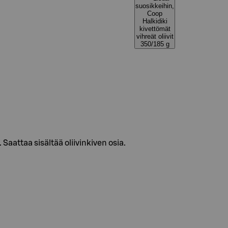
suosikkeihin,
Coop
Halkidiki
kivettömät
vihreät oliivit
350/185 g
. Saattaa sisältää oliivinkiven osia.