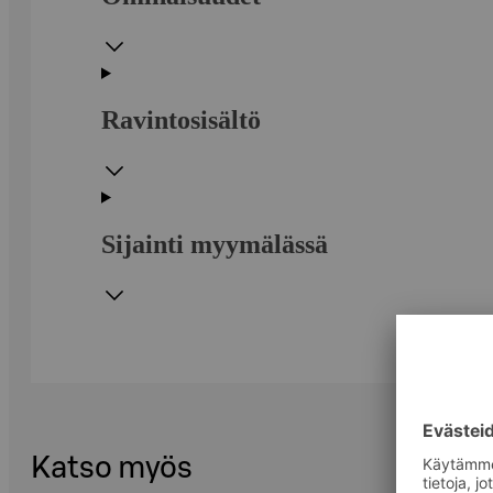
Ravintosisältö
Sijainti myymälässä
Katso myös