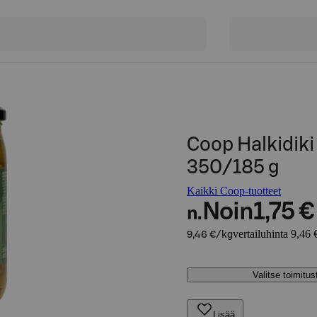
Coop Halkidiki 
350/185 g
Kaikki Coop-tuotteet
Noin
1,75 €
n.
vertailuhinta 9,46 
9,46 €/kg
Valitse toimitu
Lisää