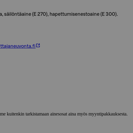
ola, säilöntäaine (E 270), hapettumisenestoaine (E 300).
ttajaneuvonta.fi
lemme kuitenkin tarkistamaan ainesosat aina myös myyntipakkauksesta.