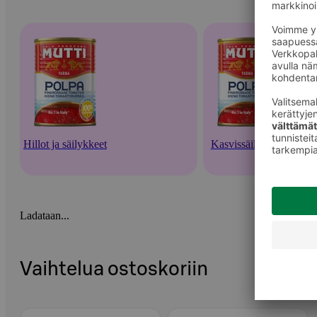
Hillot ja säilykkeet
Kasvissäilykkeet
Ladataan...
Vaihtelua ostoskoriin
Ohita listaus