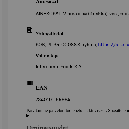
Ainesosat
AINESOSAT: Vihreä oliivi (Kreikka), vesi, su
Yhteystiedot
SOK, PL 35, 00088 S-ryhmä,
https://s-kulu
Valmistaja
Intercomm Foods S.A
EAN
7340191155664
Päivitämme palvelun tuotetietoja aktiivisesti. Suositte
Ominaisuudet