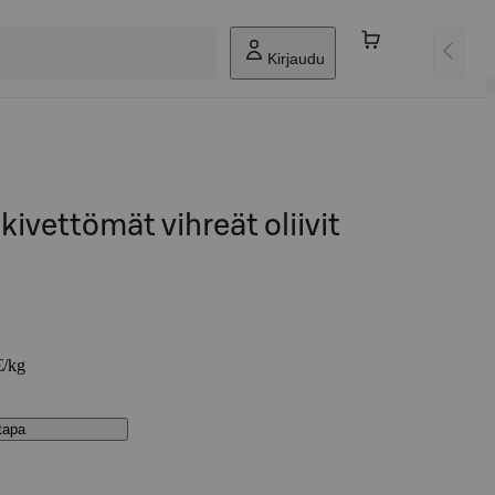
Kirjaudu
kivettömät vihreät oliivit
€/kg
stapa