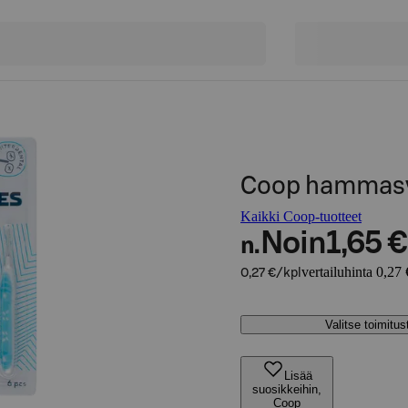
Coop hammasvä
Kaikki Coop-tuotteet
Noin
1,65 €
n.
vertailuhinta 0,27 
0,27 €/kpl
Valitse toimitu
Lisää
suosikkeihin,
Coop