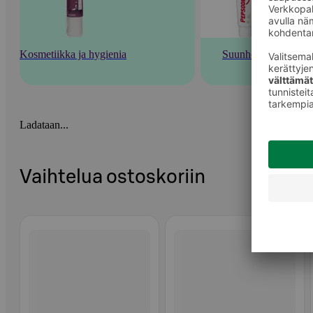
Kosmetiikka ja hygienia
Suunhoito
Ladataan...
Vaihtelua ostoskoriin
Ohita listaus