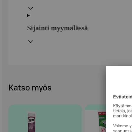
Sijainti myymälässä
Katso myös