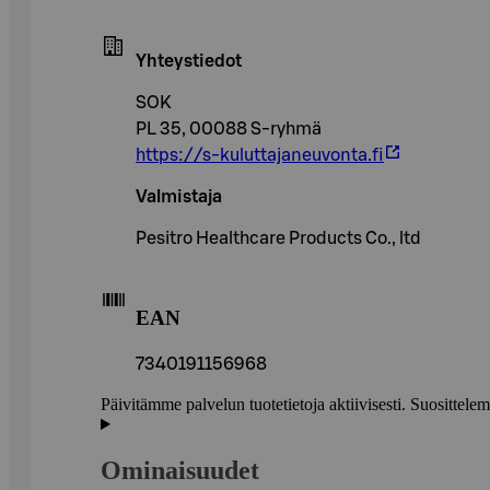
Yhteystiedot
SOK
PL 35, 00088 S-ryhmä
https://s-kuluttajaneuvonta.fi
Valmistaja
Pesitro Healthcare Products Co., ltd
EAN
7340191156968
Päivitämme palvelun tuotetietoja aktiivisesti. Suositte
Ominaisuudet