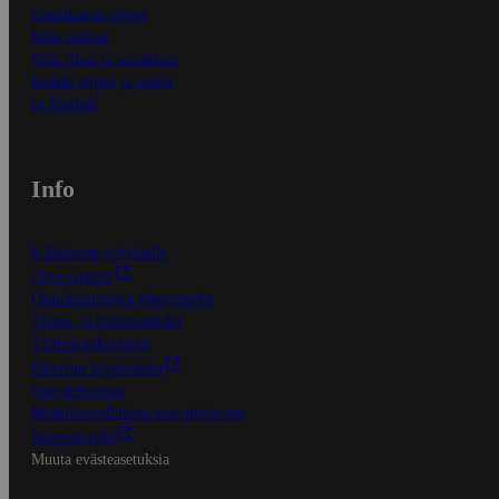
Ensitilaajan ohjeet
Näin maksat
Näin tilaat ja muokkaat
Kaikki ohjeet ja vinkit
In English
Info
S-Business yrityksille
Oiva-raportit
Osuuskauppojen yhteystiedot
Tilaus- ja toimitusehdot
Tietosuojakäytäntö
Palvelun käyttöehdot
Saavutettavuus
Mobiilisovelluksen saavutettavuus
Mainostajalle
Muuta evästeasetuksia