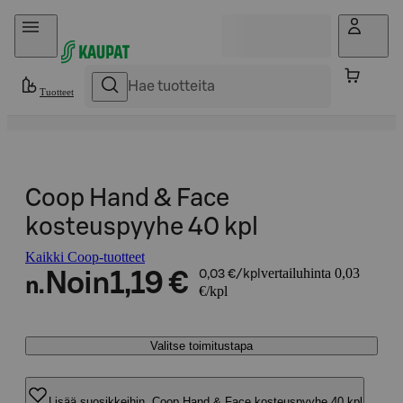
Hyppää sisältöön
Tuotteet
Coop Hand & Face
kosteuspyyhe 40 kpl
Kaikki Coop-tuotteet
vertailuhinta 0,03
Noin
1,19 €
0,03 €/kpl
n.
€/kpl
Valitse toimitustapa
Lisää suosikkeihin, Coop Hand & Face kosteuspyyhe 40 kpl