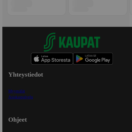
Yhteystiedot
Myymälät
Asiakaspalvelu
Ohjeet