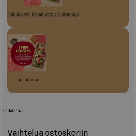
Näkkileivät, hapankorput ja krutongit
Hapankorput
Ladataan...
Vaihtelua ostoskoriin