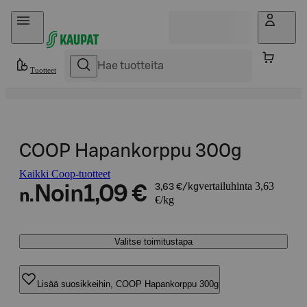
Hyppää sisältöön
Tuotteet
COOP Hapankorppu 300g
Kaikki Coop-tuotteet
vertailuhinta 3,63
Noin
1,09 €
3,63 €/kg
n.
€/kg
Valitse toimitustapa
Lisää suosikkeihin, COOP Hapankorppu 300g