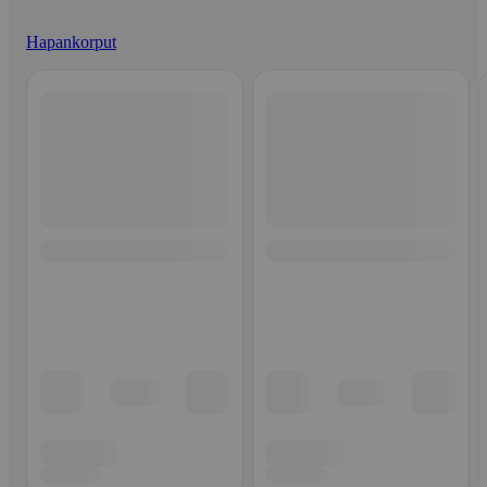
Hapankorput
Ohita listaus