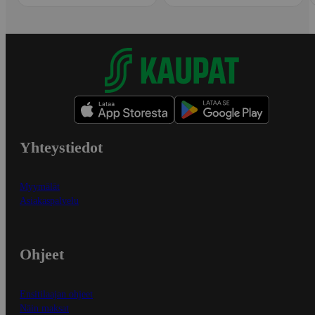
Yhteystiedot
Myymälät
Asiakaspalvelu
Ohjeet
Ensitilaajan ohjeet
Näin maksat