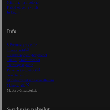
Näin tilaat ja muokkaat
Kaikki ohjeet ja vinkit
In English
Info
S-Business yrityksille
Oiva-raportit
Osuuskauppojen yhteystiedot
Tilaus- ja toimitusehdot
Tietosuojakäytäntö
Palvelun käyttöehdot
Saavutettavuus
Mobiilisovelluksen saavutettavuus
Mainostajalle
Muuta evästeasetuksia
S-ryhmän palvelut