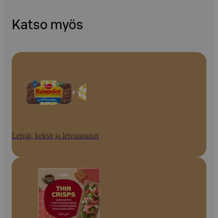
Katso myös
Leivät, keksit ja leivonnaiset