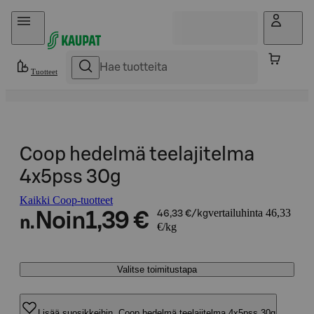
Hyppää sisältöön
Tuotteet
Coop hedelmä teelajitelma
4x5pss 30g
Kaikki Coop-tuotteet
vertailuhinta 46,33
Noin
1,39 €
46,33 €/kg
n.
€/kg
Valitse toimitustapa
Lisää suosikkeihin, Coop hedelmä teelajitelma 4x5pss 30g