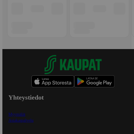
Yhteystiedot
Myymälät
Asiakaspalvelu