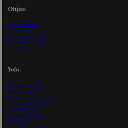
Ohjeet
Ensitilaajan ohjeet
Näin maksat
Näin tilaat ja muokkaat
Kaikki ohjeet ja vinkit
In English
Info
S-Business yrityksille
Oiva-raportit
Osuuskauppojen yhteystiedot
Tilaus- ja toimitusehdot
Tietosuojakäytäntö
Palvelun käyttöehdot
Saavutettavuus
Mobiilisovelluksen saavutettavuus