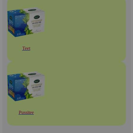
Teet
Pussitee