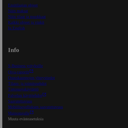
Ensitilaajan ohjeet
Näin maksat
Näin tilaat ja muokkaat
Kaikki ohjeet ja vinkit
In English
Info
S-Business yrityksille
Oiva-raportit
Osuuskauppojen yhteystiedot
Tilaus- ja toimitusehdot
Tietosuojakäytäntö
Palvelun käyttöehdot
Saavutettavuus
Mobiilisovelluksen saavutettavuus
Mainostajalle
Muuta evästeasetuksia