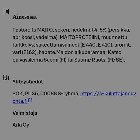
Ainesosat
Pastöroitu MAITO, sokeri, hedelmät 4, 5% (persikka,
aprikoosi, vadelma), MAITOPROTEIINI, muunnettu
tärkkelys, sakeuttamisaineet (E 440, E 410), aromit,
väri (E162), hapate.Maidon alkuperämaa: Katso
päiväysleima Suomi (FI) tai Suomi/Ruotsi (FI/SE).
Yhteystiedot
SOK, PL 35, 00088 S-ryhmä,
https://s-kuluttajaneuv
onta.fi
Valmistaja
Arla Oy