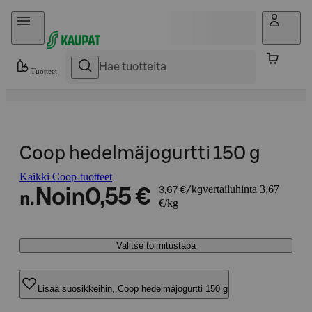
Hyppää sisältöön
Tuotteet
Coop hedelmäjogurtti 150 g
Kaikki Coop-tuotteet
vertailuhinta 3,67
Noin
0,55 €
3,67 €/kg
n.
€/kg
Valitse toimitustapa
Lisää suosikkeihin, Coop hedelmäjogurtti 150 g