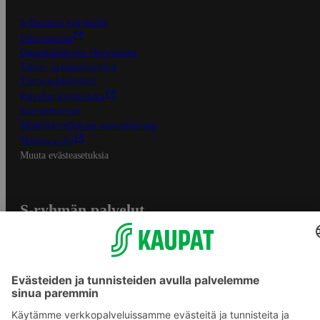
S-Business yrityksille
Oiva-raportit
Osuuskauppojen yhteystiedot
Tilaus- ja toimitusehdot
Tietosuojakäytäntö
Palvelun käyttöehdot
Saavutettavuus
Mobiilisovelluksen saavutettavuus
Mainostajalle
Muuta evästeasetuksia
S-ryhmän palvelut
S-ryhmä
Asiakasomistajuus
Yhteishyvä Ruoka -sovellus
S-ostoslista -sovellus
Prisma.fi