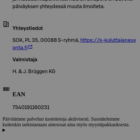
päiväyksen yhteydessä muuta ilmoiteta.
Yhteystiedot
SOK, PL 35, 00088 S-ryhmä,
https://s-kuluttajaneuv
onta.fi
Valmistaja
H. & J. Brüggen KG
EAN
7340191160231
Päivitämme palvelun tuotetietoja aktiivisesti. Suosittelemme
kuitenkin tarkistamaan ainesosat aina myös myyntipakkauksesta.