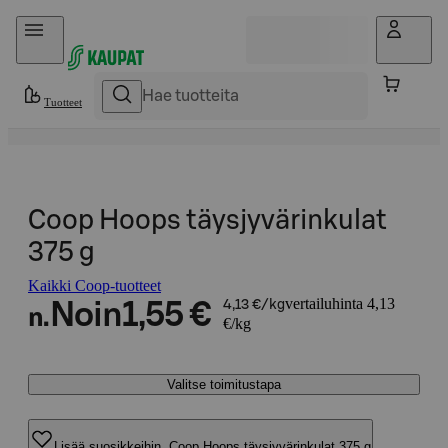
Hyppää sisältöön
Tuotteet
Coop Hoops täysjyvärinkulat
375 g
Kaikki Coop-tuotteet
vertailuhinta 4,13
Noin
1,55 €
4,13 €/kg
n.
€/kg
Valitse toimitustapa
Lisää suosikkeihin, Coop Hoops täysjyvärinkulat 375 g