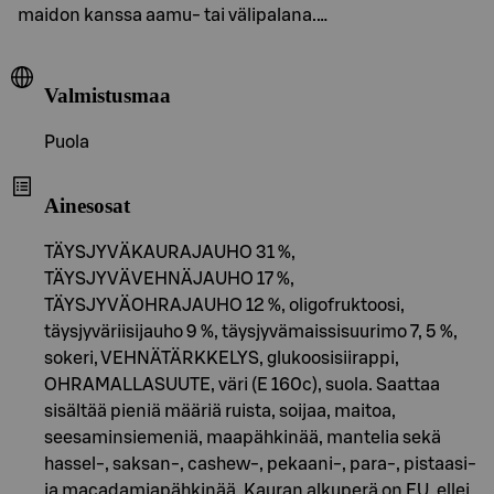
maidon kanssa aamu- tai välipalana.…
Valmistusmaa
Puola
Ainesosat
TÄYSJYVÄKAURAJAUHO 31 %,
TÄYSJYVÄVEHNÄJAUHO 17 %,
TÄYSJYVÄOHRAJAUHO 12 %, oligofruktoosi,
täysjyväriisijauho 9 %, täysjyvämaissisuurimo 7, 5 %,
sokeri, VEHNÄTÄRKKELYS, glukoosisiirappi,
OHRAMALLASUUTE, väri (E 160c), suola. Saattaa
sisältää pieniä määriä ruista, soijaa, maitoa,
seesaminsiemeniä, maapähkinää, mantelia sekä
hassel-, saksan-, cashew-, pekaani-, para-, pistaasi-
ja macadamiapähkinää. Kauran alkuperä on EU, ellei