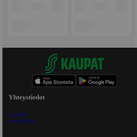
Yhteystiedot
Myymälät
Asiakaspalvelu