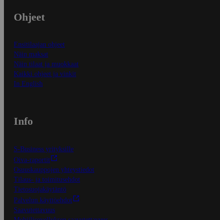
Ohjeet
Ensitilaajan ohjeet
Näin maksat
Näin tilaat ja muokkaat
Kaikki ohjeet ja vinkit
In English
Info
S-Business yrityksille
Oiva-raportit
Osuuskauppojen yhteystiedot
Tilaus- ja toimitusehdot
Tietosuojakäytäntö
Palvelun käyttöehdot
Saavutettavuus
Mobiilisovelluksen saavutettavuus