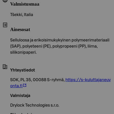
Valmistusmaa
Tšekki, Italia
Ainesosat
Selluloosa ja erikoisimukykyinen polymeerimateriaali
(SAP), polyeteeni (PE), polypropeeni (PP), liima,
silikonipaperi.
Yhteystiedot
SOK, PL 35, 00088 S-ryhmä,
https://s-kuluttajaneuv
onta.fi
Valmistaja
Drylock Technologies s.r.o.