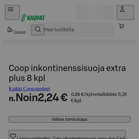
Hyppää sisältöön
Tuotteet
Coop inkontinenssisuoja extra
plus 8 kpl
Kaikki Coop-tuotteet
vertailuhinta 0,28
Noin
2,24 €
0,28 €/kpl
n.
€/kpl
Valitse toimitustapa
Lisää suosikkeihin, Coop inkontinenssisuoja extra plus 8 kpl