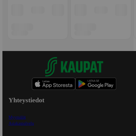
Yhteystiedot
Myymälät
Asiakaspalvelu