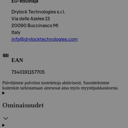
EU-edustaja
Drylock Technologies s.r.l.
Via delle Azelee 13
20090 Buccinasco MI
Italy
info@drylocktechnologies.com
EAN
7340191157705
Päivitämme palvelun tuotetietoja aktiivisesti. Suosittelemme
kuitenkin tarkistamaan ainesosat aina myös myyntipakkauksesta.
Ominaisuudet