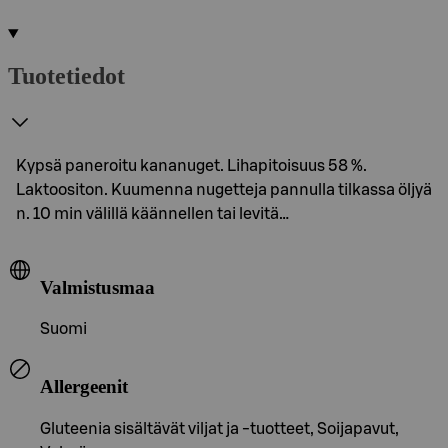
Tuotetiedot
Kypsä paneroitu kananuget. Lihapitoisuus 58 %.
Laktoositon. Kuumenna nugetteja pannulla tilkassa öljyä
n. 10 min välillä käännellen tai levitä…
Valmistusmaa
Suomi
Allergeenit
Gluteenia sisältävät viljat ja -tuotteet, Soijapavut,