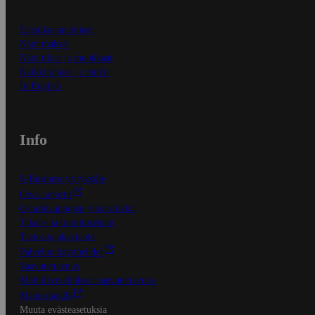
Ensitilaajan ohjeet
Näin maksat
Näin tilaat ja muokkaat
Kaikki ohjeet ja vinkit
In English
Info
S-Business yrityksille
Oiva-raportit
Osuuskauppojen yhteystiedot
Tilaus- ja toimitusehdot
Tietosuojakäytäntö
Palvelun käyttöehdot
Saavutettavuus
Mobiilisovelluksen saavutettavuus
Mainostajalle
Muuta evästeasetuksia