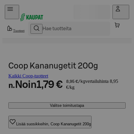
Hyppää sisältöön
Tuotteet
Coop Kananugetit 200g
Kaikki Coop-tuotteet
vertailuhinta 8,95
Noin
1,79 €
8,95 €/kg
n.
€/kg
Valitse toimitustapa
Lisää suosikkeihin, Coop Kananugetit 200g