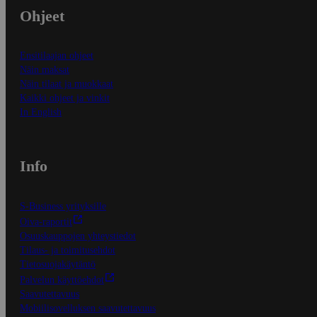
Ohjeet
Ensitilaajan ohjeet
Näin maksat
Näin tilaat ja muokkaat
Kaikki ohjeet ja vinkit
In English
Info
S-Business yrityksille
Oiva-raportit
Osuuskauppojen yhteystiedot
Tilaus- ja toimitusehdot
Tietosuojakäytäntö
Palvelun käyttöehdot
Saavutettavuus
Mobiilisovelluksen saavutettavuus