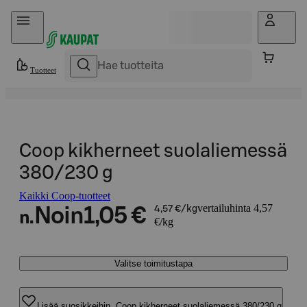
Hyppää sisältöön
Tuotteet
Coop kikherneet suolaliemessä
380/230 g
Kaikki Coop-tuotteet
vertailuhinta 4,57
Noin
1,05 €
4,57 €/kg
n.
€/kg
Valitse toimitustapa
Lisää suosikkeihin, Coop kikherneet suolaliemessä 380/230 g