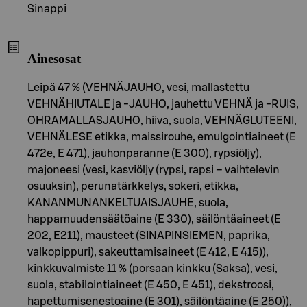
Sinappi
Ainesosat
Leipä 47 % (VEHNÄJAUHO, vesi, mallastettu
VEHNÄHIUTALE ja -JAUHO, jauhettu VEHNÄ ja -RUIS,
OHRAMALLASJAUHO, hiiva, suola, VEHNÄGLUTEENI,
VEHNÄLESE etikka, maissirouhe, emulgointiaineet (E
472e, E 471), jauhonparanne (E 300), rypsiöljy),
majoneesi (vesi, kasviöljy (rypsi, rapsi – vaihtelevin
osuuksin), perunatärkkelys, sokeri, etikka,
KANANMUNANKELTUAISJAUHE, suola,
happamuudensäätöaine (E 330), säilöntäaineet (E
202, E211), mausteet (SINAPINSIEMEN, paprika,
valkopippuri), sakeuttamisaineet (E 412, E 415)),
kinkkuvalmiste 11 % (porsaan kinkku (Saksa), vesi,
suola, stabilointiaineet (E 450, E 451), dekstroosi,
hapettumisenestoaine (E 301), säilöntäaine (E 250)),