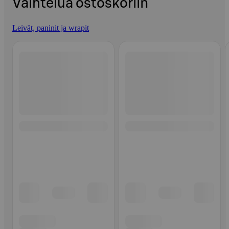
Vaihtelua ostoskoriin
Leivät, paninit ja wrapit
Ohita listaus