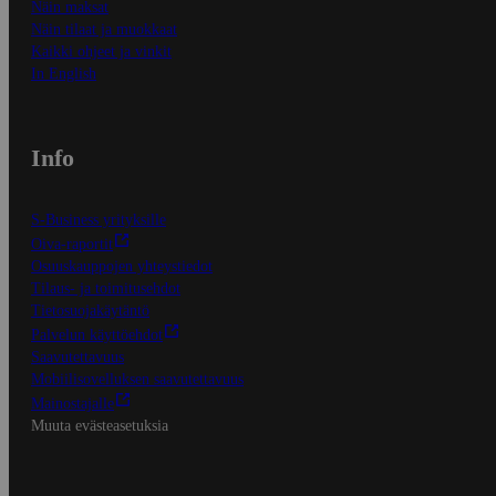
Näin maksat
Näin tilaat ja muokkaat
Kaikki ohjeet ja vinkit
In English
Info
S-Business yrityksille
Oiva-raportit
Osuuskauppojen yhteystiedot
Tilaus- ja toimitusehdot
Tietosuojakäytäntö
Palvelun käyttöehdot
Saavutettavuus
Mobiilisovelluksen saavutettavuus
Mainostajalle
Muuta evästeasetuksia