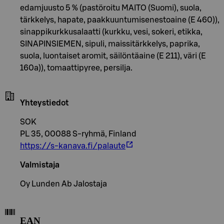
edamjuusto 5 % (pastöroitu MAITO (Suomi), suola,
tärkkelys, hapate, paakkuuntumisenestoaine (E 460)),
sinappikurkkusalaatti (kurkku, vesi, sokeri, etikka,
SINAPINSIEMEN, sipuli, maissitärkkelys, paprika,
suola, luontaiset aromit, säilöntäaine (E 211), väri (E
160a)), tomaattipyree, persilja.
Yhteystiedot
SOK
PL 35, 00088 S-ryhmä, Finland
https://s-kanava.fi/palaute
Valmistaja
Oy Lunden Ab Jalostaja
EAN