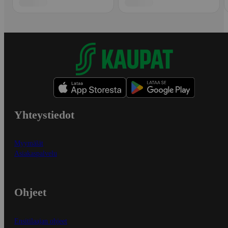
Yhteystiedot
Myymälät
Asiakaspalvelu
Ohjeet
Ensitilaajan ohjeet