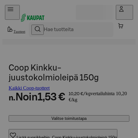
Hyppää sisältöön
Tuotteet
Coop Kinkku-
juustokolmioleipä 150g
Kaikki Coop-tuotteet
vertailuhinta 10,20
Noin
1,53 €
10,20 €/kg
n.
€/kg
Valitse toimitustapa
Lisää suosikkeihin, Coop Kinkku-juustokolmioleipä 150g