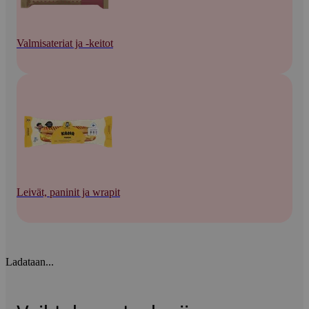
Valmisateriat ja -keitot
Leivät, paninit ja wrapit
Ladataan...