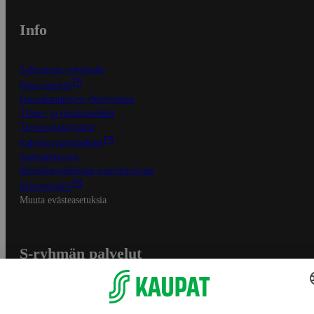
Info
S-Business yrityksille
Oiva-raportit
Osuuskauppojen yhteystiedot
Tilaus- ja toimitusehdot
Tietosuojakäytäntö
Palvelun käyttöehdot
Saavutettavuus
Mobiilisovelluksen saavutettavuus
Mainostajalle
Muuta evästeasetuksia
S-ryhmän palvelut
S-ryhmä
Asiakasomistajuus