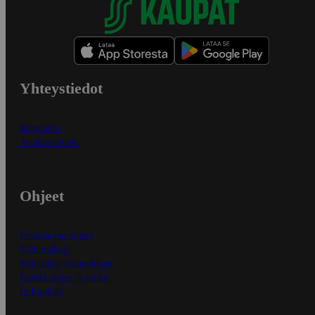
Yhteystiedot
Myymälät
Asiakaspalvelu
Ohjeet
Ensitilaajan ohjeet
Näin maksat
Näin tilaat ja muokkaat
Kaikki ohjeet ja vinkit
In English