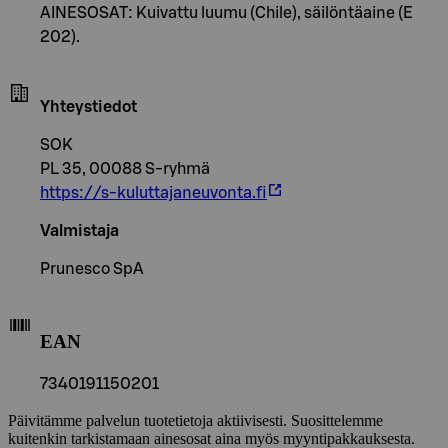
AINESOSAT: Kuivattu luumu (Chile), säilöntäaine (E
202).
Yhteystiedot
SOK
PL 35, 00088 S-ryhmä
https://s-kuluttajaneuvonta.fi
Valmistaja
Prunesco SpA
EAN
7340191150201
Päivitämme palvelun tuotetietoja aktiivisesti. Suosittelemme
kuitenkin tarkistamaan ainesosat aina myös myyntipakkauksesta.