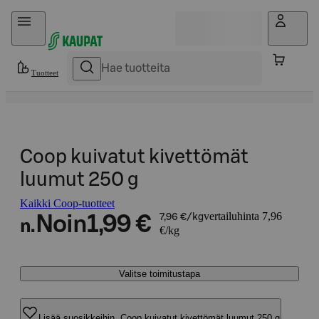
Hyppää sisältöön
Tuotteet
Coop kuivatut kivettömät
luumut 250 g
Kaikki Coop-tuotteet
vertailuhinta 7,96
Noin
1,99 €
7,96 €/kg
n.
€/kg
Valitse toimitustapa
Lisää suosikkeihin, Coop kuivatut kivettömät luumut 250 g