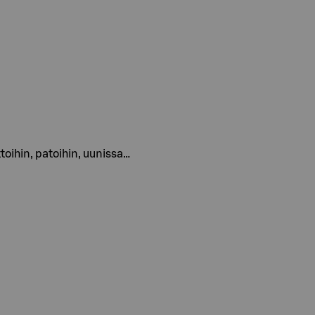
ttoihin, patoihin, uunissa…