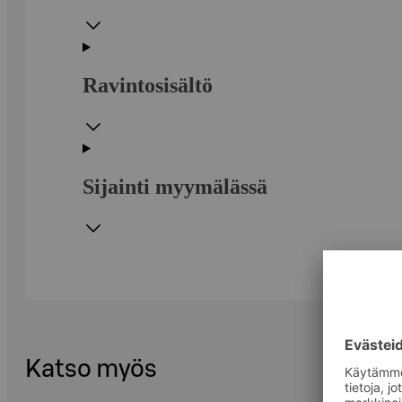
Ravintosisältö
Sijainti myymälässä
Katso myös