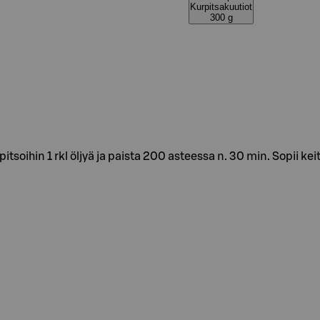
Kurpitsakuutiot
300 g
tsoihin 1 rkl öljyä ja paista 200 asteessa n. 30 min. Sopii kei