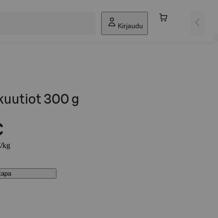
Kirjaudu
kuutiot 300 g
€
€/kg
stapa