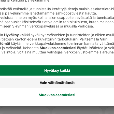
tkaisut
Ruoanlaittokasvikset