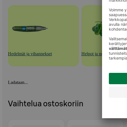
Hedelmät ja vihannekset
Helpot ja nopeat kasvisra
Ladataan...
Vaihtelua ostoskoriin
Ohita listaus