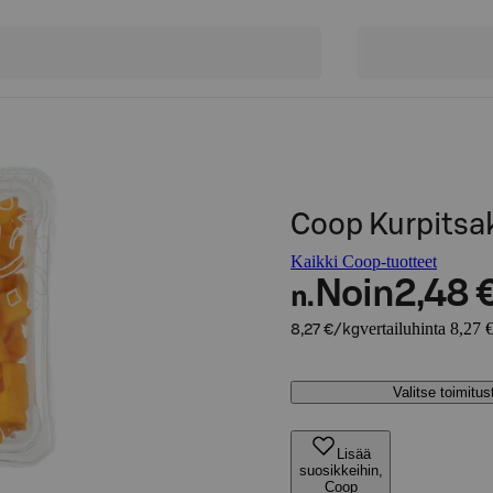
Coop Kurpitsa
Kaikki Coop-tuotteet
Noin
2,48 
n.
vertailuhinta 8,27 
8,27 €/kg
Valitse toimitu
Lisää
suosikkeihin,
Coop