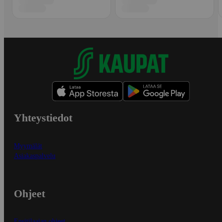
Yhteystiedot
Myymälät
Asiakaspalvelu
Ohjeet
Ensitilaajan ohjeet