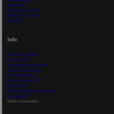
Näin maksat
Näin tilaat ja muokkaat
Kaikki ohjeet ja vinkit
In English
Info
S-Business yrityksille
Oiva-raportit
Osuuskauppojen yhteystiedot
Tilaus- ja toimitusehdot
Tietosuojakäytäntö
Palvelun käyttöehdot
Saavutettavuus
Mobiilisovelluksen saavutettavuus
Mainostajalle
Muuta evästeasetuksia