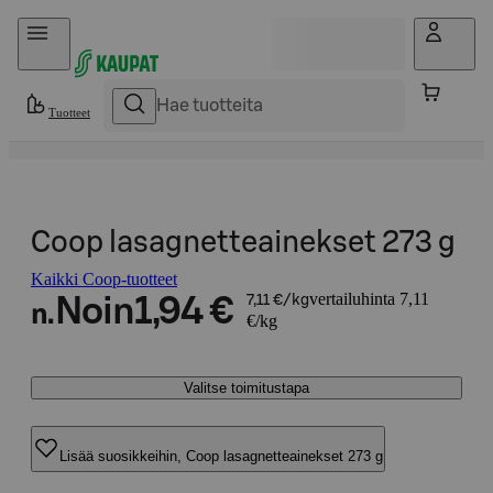
Hyppää sisältöön
Tuotteet
Coop lasagnetteainekset 273 g
Kaikki Coop-tuotteet
vertailuhinta 7,11
Noin
1,94 €
7,11 €/kg
n.
€/kg
Valitse toimitustapa
Lisää suosikkeihin, Coop lasagnetteainekset 273 g