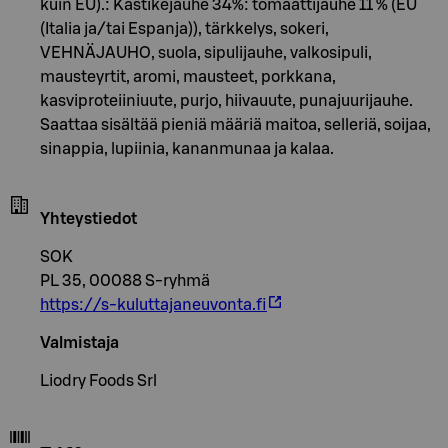
kuin EU).: Kastikejauhe 34%: tomaattijauhe 11 % (EU
(Italia ja/tai Espanja)), tärkkelys, sokeri,
VEHNÄJAUHO, suola, sipulijauhe, valkosipuli,
mausteyrtit, aromi, mausteet, porkkana,
kasviproteiiniuute, purjo, hiivauute, punajuurijauhe.
Saattaa sisältää pieniä määriä maitoa, selleriä, soijaa,
sinappia, lupiinia, kananmunaa ja kalaa.
Yhteystiedot
SOK
PL 35, 00088 S-ryhmä
https://s-kuluttajaneuvonta.fi
Valmistaja
Liodry Foods Srl