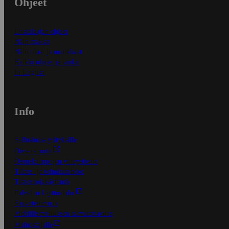
Ohjeet
Ensitilaajan ohjeet
Näin maksat
Näin tilaat ja muokkaat
Kaikki ohjeet ja vinkit
In English
Info
S-Business yrityksille
Oiva-raportit
Osuuskauppojen yhteystiedot
Tilaus- ja toimitusehdot
Tietosuojakäytäntö
Palvelun käyttöehdot
Saavutettavuus
Mobiilisovelluksen saavutettavuus
Mainostajalle