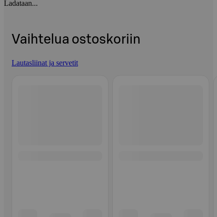
Ladataan...
Vaihtelua ostoskoriin
Lautasliinat ja servetit
Ohita listaus