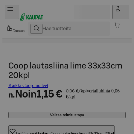
Hyppää sisältöön
Tuotteet
Coop lautasliina lime 33x33cm
20kpl
Kaikki Coop-tuotteet
vertailuhinta 0,06
Noin
1,15 €
0,06 €/kpl
n.
€/kpl
Valitse toimitustapa
Lisää suosikkeihin, Coop lautasliina lime 33x33cm 20kpl