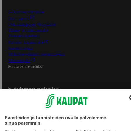
S-Business yrityksille
Oiva-raportit
Osuuskauppojen yhteystiedot
Tilaus- ja toimitusehdot
Tietosuojakäytäntö
Palvelun käyttöehdot
Saavutettavuus
Mobiilisovelluksen saavutettavuus
Mainostajalle
Muuta evästeasetuksia
S-ryhmän palvelut
S-ryhmä
Asiakasomistajuus
Yhteishyvä Ruoka -sovellus
S-ostoslista -sovellus