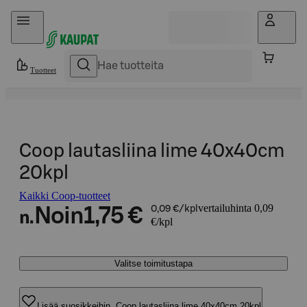
Hyppää sisältöön
Tuotteet
Coop lautasliina lime 40x40cm
20kpl
Kaikki Coop-tuotteet
vertailuhinta 0,09
Noin
1,75 €
0,09 €/kpl
n.
€/kpl
Valitse toimitustapa
Lisää suosikkeihin, Coop lautasliina lime 40x40cm 20kpl