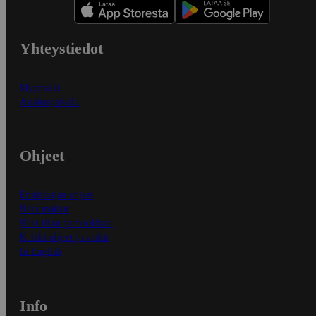
Yhteystiedot
Myymälät
Asiakaspalvelu
Ohjeet
Ensitilaajan ohjeet
Näin maksat
Näin tilaat ja muokkaat
Kaikki ohjeet ja vinkit
In English
Info