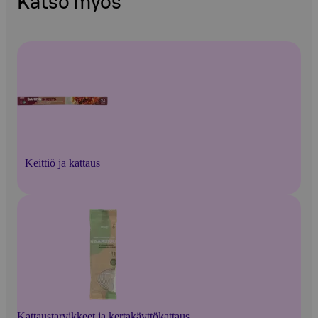
Katso myös
Keittiö ja kattaus
Kattaustarvikkeet ja kertakäyttökattaus