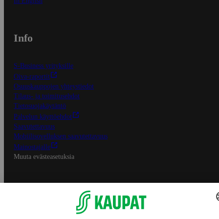
In English
Info
S-Business yrityksille
Oiva-raportit
Osuuskauppojen yhteystiedot
Tilaus- ja toimitusehdot
Tietosuojakäytäntö
Palvelun käyttöehdot
Saavutettavuus
Mobiilisovelluksen saavutettavuus
Mainostajalle
Muuta evästeasetuksia
S-ryhmän palvelut