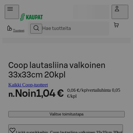
Hyppää sisältöön
Tuotteet
Coop lautasliina valkoinen
33x33cm 20kpl
Kaikki Coop-tuotteet
vertailuhinta 0,05
Noin
1,04 €
0,05 €/kpl
n.
€/kpl
Valitse toimitustapa
Lisää suosikkeihin, Coop lautasliina valkoinen 33x33cm 20kpl