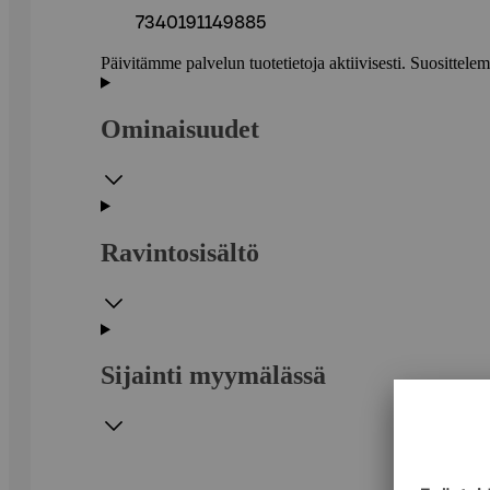
7340191149885
Päivitämme palvelun tuotetietoja aktiivisesti. Suositte
Ominaisuudet
Ravintosisältö
Sijainti myymälässä