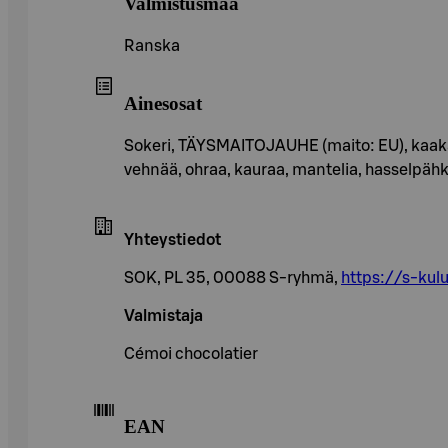
Valmistusmaa
Ranska
Ainesosat
Sokeri, TÄYSMAITOJAUHE (maito: EU), kaakaov
vehnää, ohraa, kauraa, mantelia, hasselpähki
Yhteystiedot
SOK, PL 35, 00088 S-ryhmä,
https://s-kulu
Valmistaja
Cémoi chocolatier
EAN