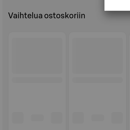
Vaihtelua ostoskoriin
Ohita listaus