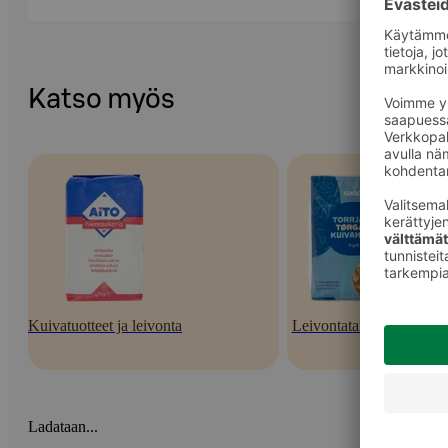
Katso myös
Kuivatuotteet ja leivonta
Leivontatarvikkeet
Ladataan...