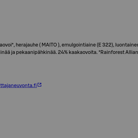
oi*, herajauhe ( MAITO ), emulgointiaine (E 322), luontainen
nää ja pekaanipähkinää. 24% kaakaovoita. *Rainforest Alliance
ttajaneuvonta.fi