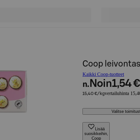
Coop leivontas
Kaikki Coop-tuotteet
Noin
1,54 €
n.
vertailuhinta 15,4
15,40 €/kg
Valitse toimitu
Lisää
suosikkeihin,
Coop