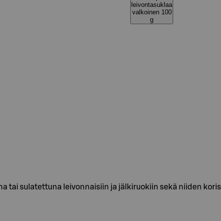
leivontasuklaa
valkoinen 100
g
 tai sulatettuna leivonnaisiin ja jälkiruokiin sekä niiden kori