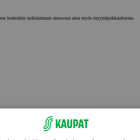
lemme kuitenkin tarkistamaan ainesosat aina myös myyntipakkauksesta.