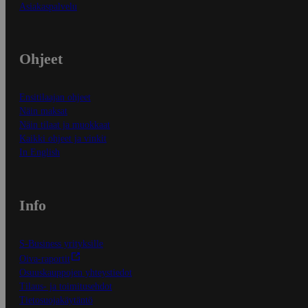
Asiakaspalvelu
Ohjeet
Ensitilaajan ohjeet
Näin maksat
Näin tilaat ja muokkaat
Kaikki ohjeet ja vinkit
In English
Info
S-Business yrityksille
Oiva-raportit
Osuuskauppojen yhteystiedot
Tilaus- ja toimitusehdot
Tietosuojakäytäntö