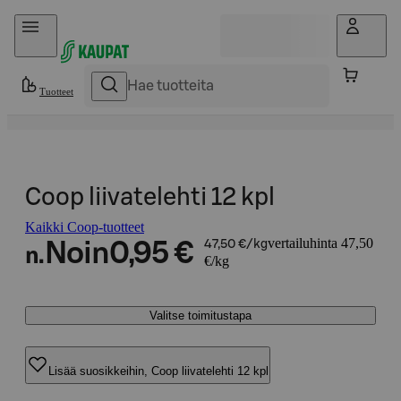
Hyppää sisältöön
Tuotteet
Coop liivatelehti 12 kpl
Kaikki Coop-tuotteet
vertailuhinta 47,50
Noin
0,95 €
47,50 €/kg
n.
€/kg
Valitse toimitustapa
Lisää suosikkeihin, Coop liivatelehti 12 kpl