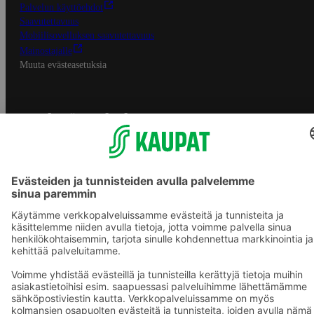
Palvelun käyttöehdot
Saavutettavuus
Mobiilisovelluksen saavutettavuus
Mainostajalle
Muuta evästeasetuksia
S-ryhmän palvelut
S-ryhmä
Asiakasomistajuus
Yhteishyvä Ruoka -sovellus
S-ostoslista -sovellus
Prisma.fi
Sokos.fi
S-Pankki
Yhteishyvä
Sokos Hotels
Raflaamo