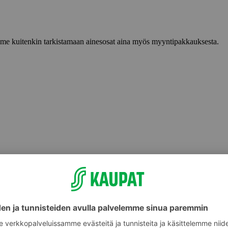
lemme kuitenkin tarkistamaan ainesosat aina myös myyntipakkauksesta.