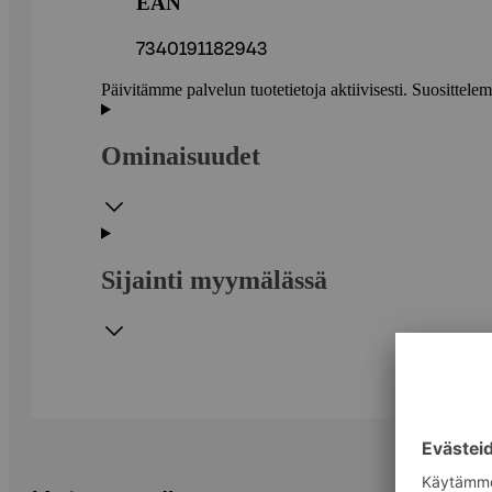
EAN
7340191182943
Päivitämme palvelun tuotetietoja aktiivisesti. Suositte
Ominaisuudet
Sijainti myymälässä