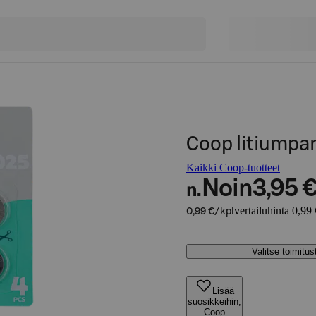
Coop litiumpar
Kaikki Coop-tuotteet
Noin
3,95 
n.
vertailuhinta 0,99 
0,99 €/kpl
Valitse toimitu
Lisää
suosikkeihin,
Coop