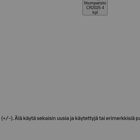
litiumparisto
CR2025 4
kpl
-). Älä käytä sekaisin uusia ja käytettyjä tai erimerkkisiä pari