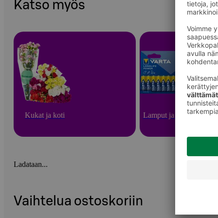
Katso myös
Kukat ja koti
Lamput ja paristot
Ladataan...
Vaihtelua ostoskoriin