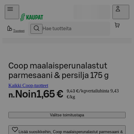
Hyppää sisältöön
Tuotteet
Coop maalaisperunalastut
parmesaani & persilja 175 g
Kaikki Coop-tuotteet
vertailuhinta 9,43
Noin
1,65 €
9,43 €/kg
n.
€/kg
Valitse toimitustapa
Lisää suosikkeihin, Coop maalaisperunalastut parmesaani &