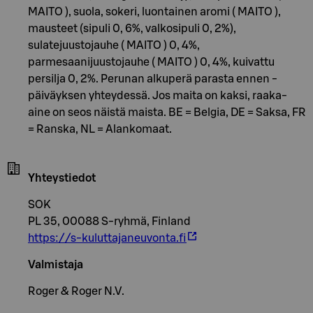
MAITO ), suola, sokeri, luontainen aromi ( MAITO ),
mausteet (sipuli 0, 6%, valkosipuli 0, 2%),
sulatejuustojauhe ( MAITO ) 0, 4%,
parmesaanijuustojauhe ( MAITO ) 0, 4%, kuivattu
persilja 0, 2%. Perunan alkuperä parasta ennen -
päiväyksen yhteydessä. Jos maita on kaksi, raaka-
aine on seos näistä maista. BE = Belgia, DE = Saksa, FR
= Ranska, NL = Alankomaat.
Yhteystiedot
SOK
PL 35, 00088 S-ryhmä, Finland
https://s-kuluttajaneuvonta.fi
Valmistaja
Roger & Roger N.V.