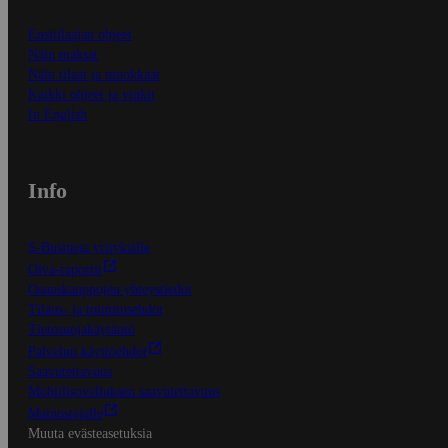
Ensitilaajan ohjeet
Näin maksat
Näin tilaat ja muokkaat
Kaikki ohjeet ja vinkit
In English
Info
S-Business yrityksille
Oiva-raportit
Osuuskauppojen yhteystiedot
Tilaus- ja toimitusehdot
Tietosuojakäytäntö
Palvelun käyttöehdot
Saavutettavuus
Mobiilisovelluksen saavutettavuus
Mainostajalle
Muuta evästeasetuksia