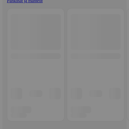
Pähkinät ja mantelit
Ohita listaus