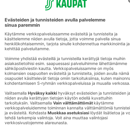
S-ryhmä
Asiakasomistajuus
Yhteishyvä Ruoka -sovellus
S-ostoslista -sovellus
Prisma.fi
Sokos.fi
S-Pankki
Yhteishyvä
Sokos Hotels
Raflaamo
F
© SOK, Fleminginkatu 34 / PL1, 00088 S-Ryhmä