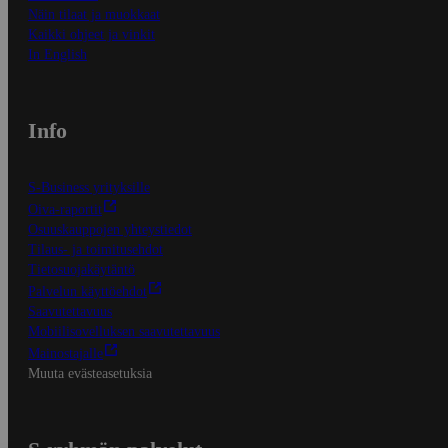
Näin tilaat ja muokkaat
Kaikki ohjeet ja vinkit
In English
Info
S-Business yrityksille
Oiva-raportit
Osuuskauppojen yhteystiedot
Tilaus- ja toimitusehdot
Tietosuojakäytäntö
Palvelun käyttöehdot
Saavutettavuus
Mobiilisovelluksen saavutettavuus
Mainostajalle
Muuta evästeasetuksia