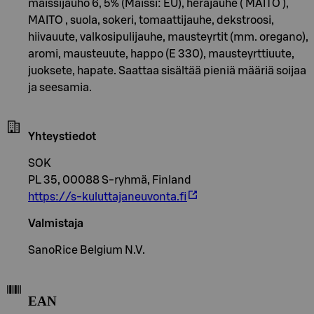
maissijauho 6, 5% (Maissi: EU), herajauhe ( MAITO ),
MAITO , suola, sokeri, tomaattijauhe, dekstroosi,
hiivauute, valkosipulijauhe, mausteyrtit (mm. oregano),
aromi, mausteuute, happo (E 330), mausteyrttiuute,
juoksete, hapate. Saattaa sisältää pieniä määriä soijaa
ja seesamia.
Yhteystiedot
SOK
PL 35, 00088 S-ryhmä, Finland
https://s-kuluttajaneuvonta.fi
Valmistaja
SanoRice Belgium N.V.
EAN