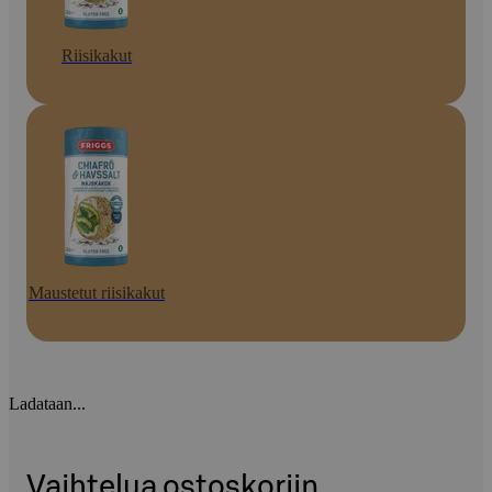
Riisikakut
Maustetut riisikakut
Ladataan...
Vaihtelua ostoskoriin