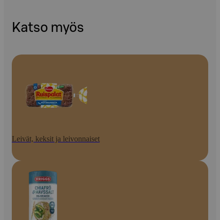
Katso myös
Leivät, keksit ja leivonnaiset