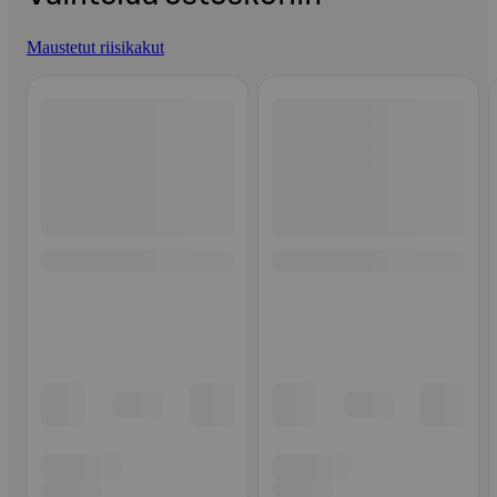
Maustetut riisikakut
Ohita listaus