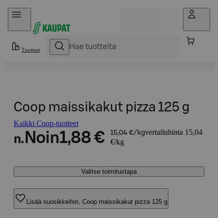
Hyppää sisältöön
Tuotteet
Coop maissikakut pizza 125 g
Kaikki Coop-tuotteet
vertailuhinta 15,04
Noin
1,88 €
15,04 €/kg
n.
€/kg
Valitse toimitustapa
Lisää suosikkeihin, Coop maissikakut pizza 125 g