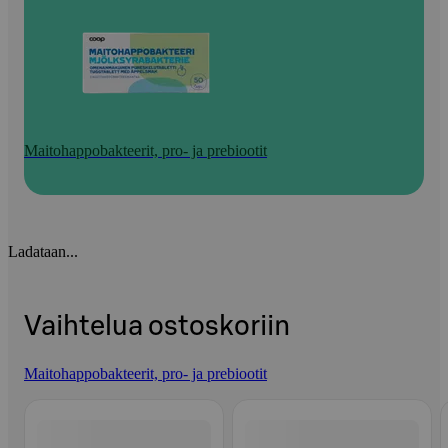
Maitohappobakteerit, pro- ja prebiootit
Ladataan...
Vaihtelua ostoskoriin
Maitohappobakteerit, pro- ja prebiootit
Ohita listaus