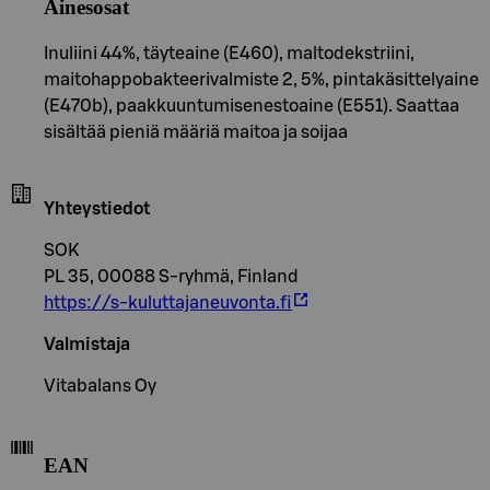
Ainesosat
Inuliini 44%, täyteaine (E460), maltodekstriini,
maitohappobakteerivalmiste 2, 5%, pintakäsittelyaine
(E470b), paakkuuntumisenestoaine (E551). Saattaa
sisältää pieniä määriä maitoa ja soijaa
Yhteystiedot
SOK
PL 35, 00088 S-ryhmä, Finland
https://s-kuluttajaneuvonta.fi
Valmistaja
Vitabalans Oy
EAN