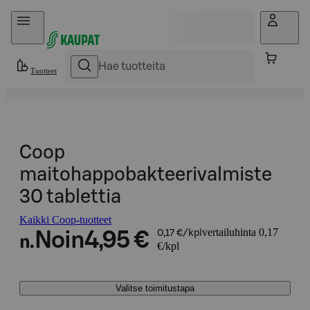
Hyppää sisältöön
Tuotteet
Coop
maitohappobakteerivalmiste
30 tablettia
Kaikki Coop-tuotteet
vertailuhinta 0,17
Noin
4,95 €
0,17 €/kpl
n.
€/kpl
Valitse toimitustapa