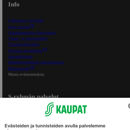
Info
S-Business yrityksille
Oiva-raportit
Osuuskauppojen yhteystiedot
Tilaus- ja toimitusehdot
Tietosuojakäytäntö
Palvelun käyttöehdot
Saavutettavuus
Mobiilisovelluksen saavutettavuus
Mainostajalle
Muuta evästeasetuksia
S-ryhmän palvelut
S-ryhmä
Asiakasomistajuus
Yhteishyvä Ruoka -sovellus