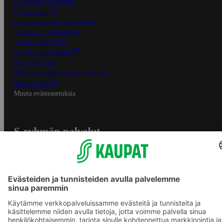
S-Business yrityksille
Oiva-raportit
Osuuskauppojen yhteystiedot
Tilaus- ja toimitusehdot
Tietosuojakäytäntö
Palvelun käyttöehdot
Saavutettavuus
Mobiilisovelluksen saavutettavuus
Mainostajalle
Muuta evästeasetuksia
S-ryhmän palvelut
S-ryhmä
Asiakasomistajuus
Yhteishyvä Ruoka -sovellus
S-ostoslista -sovellus
Prisma.fi
Sokos.fi