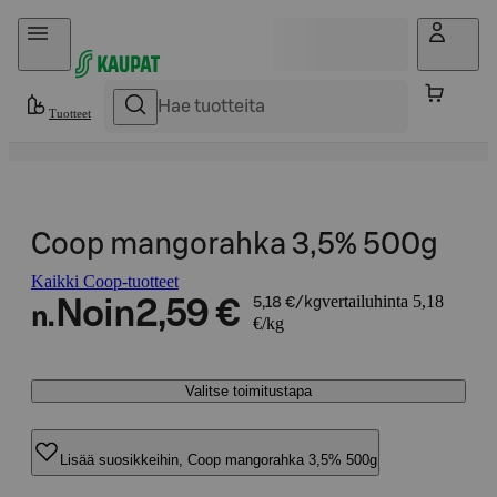
Hyppää sisältöön
Tuotteet
Coop mangorahka 3,5% 500g
Kaikki Coop-tuotteet
vertailuhinta 5,18
Noin
2,59 €
5,18 €/kg
n.
€/kg
Valitse toimitustapa
Lisää suosikkeihin, Coop mangorahka 3,5% 500g