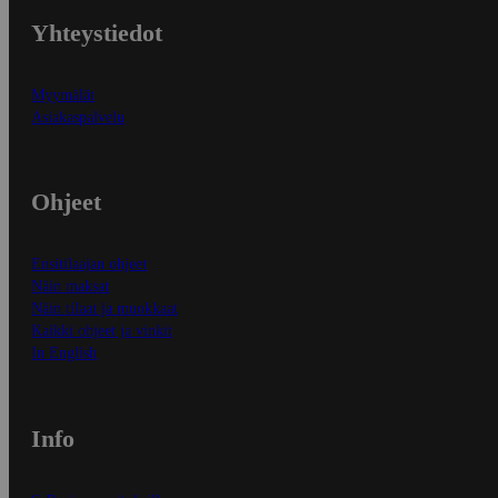
Yhteystiedot
Myymälät
Asiakaspalvelu
Ohjeet
Ensitilaajan ohjeet
Näin maksat
Näin tilaat ja muokkaat
Kaikki ohjeet ja vinkit
In English
Info