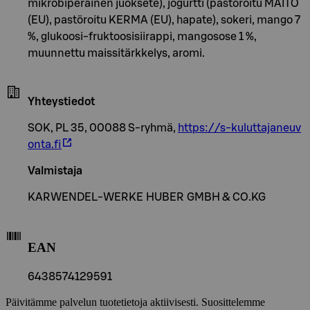
mikrobiperäinen juoksete), jogurtti (pastöroitu MAITO
(EU), pastöroitu KERMA (EU), hapate), sokeri, mango 7
%, glukoosi-fruktoosisiirappi, mangosose 1 %,
muunnettu maissitärkkelys, aromi.
Yhteystiedot
SOK, PL 35, 00088 S-ryhmä,
https://s-kuluttajaneuv
onta.fi
Valmistaja
KARWENDEL-WERKE HUBER GMBH & CO.KG
EAN
6438574129591
Päivitämme palvelun tuotetietoja aktiivisesti. Suosittelemme