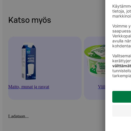
Katso myös
Maito, munat ja rasvat
Viilit
Ladataan...