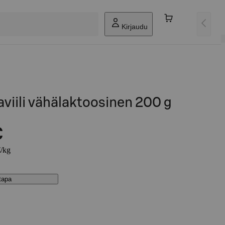
Kirjaudu
viili vähälaktoosinen 200 g
€
€/kg
stapa