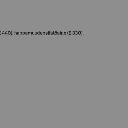
e (E 440), happamuudensäätöaine (E 330),