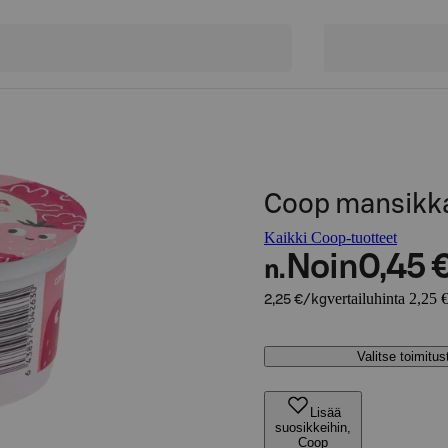
Coop mansikka
Kaikki Coop-tuotteet
Noin
0,45 
n.
vertailuhinta 2,25 
2,25 €/kg
Valitse toimitu
Lisää
suosikkeihin,
Coop