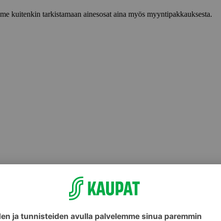
lemme kuitenkin tarkistamaan ainesosat aina myös myyntipakkauksesta.