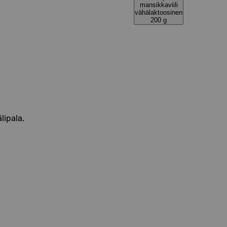
mansikkaviili
vähälaktoosinen
200 g
lipala.