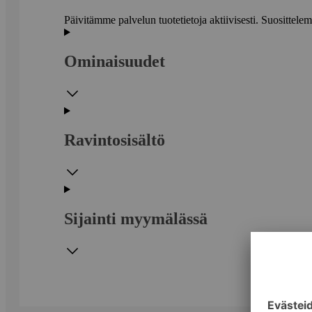
Päivitämme palvelun tuotetietoja aktiivisesti. Suositte
Ominaisuudet
Ravintosisältö
Sijainti myymälässä