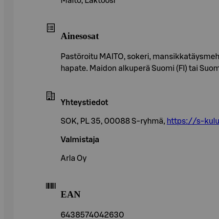
Maito, Laktoosi
Ainesosat
Pastöroitu MAITO, sokeri, mansikkatäysmehu 
hapate. Maidon alkuperä Suomi (FI) tai Suomi
Yhteystiedot
SOK, PL 35, 00088 S-ryhmä,
https://s-kulu
Valmistaja
Arla Oy
EAN
6438574042630