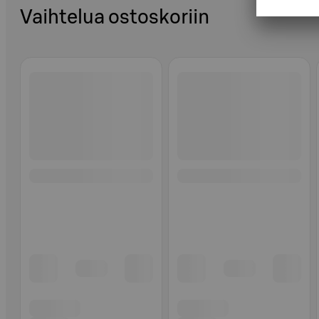
Vaihtelua ostoskoriin
Ohita listaus