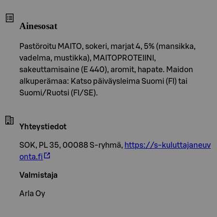
Ainesosat
Pastöroitu MAITO, sokeri, marjat 4, 5% (mansikka,
vadelma, mustikka), MAITOPROTEIINI,
sakeuttamisaine (E 440), aromit, hapate. Maidon
alkuperämaa: Katso päiväysleima Suomi (FI) tai
Suomi/Ruotsi (FI/SE).
Yhteystiedot
SOK, PL 35, 00088 S-ryhmä,
https://s-kuluttajaneuv
onta.fi
Valmistaja
Arla Oy