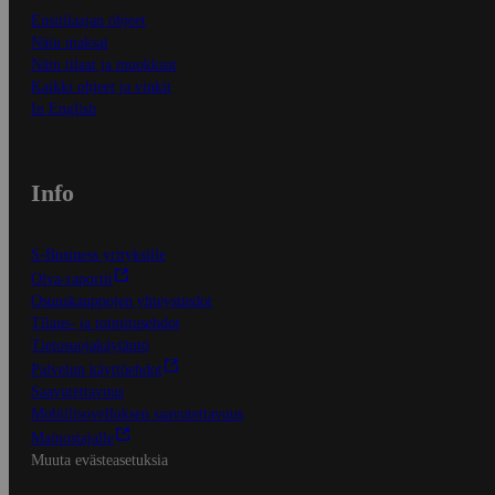
Ensitilaajan ohjeet
Näin maksat
Näin tilaat ja muokkaat
Kaikki ohjeet ja vinkit
In English
Info
S-Business yrityksille
Oiva-raportit
Osuuskauppojen yhteystiedot
Tilaus- ja toimitusehdot
Tietosuojakäytäntö
Palvelun käyttöehdot
Saavutettavuus
Mobiilisovelluksen saavutettavuus
Mainostajalle
Muuta evästeasetuksia