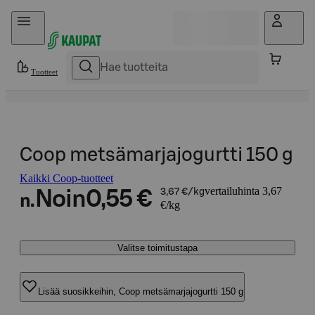
Hyppää sisältöön
Tuotteet
Coop metsämarjajogurtti 150 g
Kaikki Coop-tuotteet
vertailuhinta 3,67
Noin
0,55 €
3,67 €/kg
n.
€/kg
Valitse toimitustapa
Lisää suosikkeihin, Coop metsämarjajogurtti 150 g