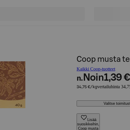
Coop musta tee
Kaikki Coop-tuotteet
Noin
1,39 €
n.
vertailuhinta 34,7
34,75 €/kg
Valitse toimitu
Lisää
suosikkeihin,
Coop musta