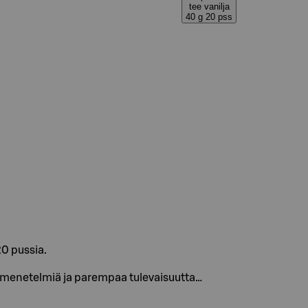
tee vanilja
40 g 20 pss
0 pussia.
lymenetelmiä ja parempaa tulevaisuutta…