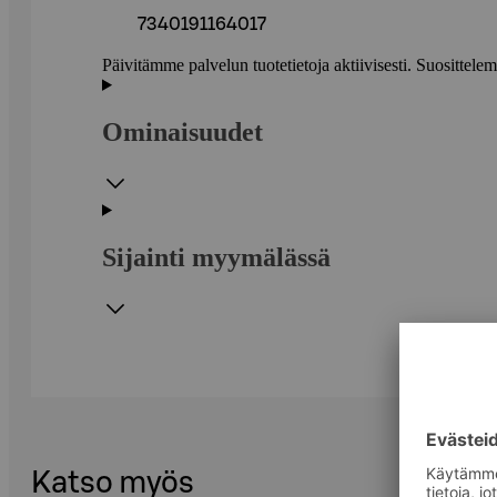
7340191164017
Päivitämme palvelun tuotetietoja aktiivisesti. Suositte
Ominaisuudet
Sijainti myymälässä
Katso myös