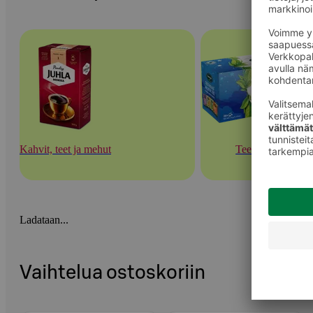
Kahvit, teet ja mehut
Teet
Ladataan...
Vaihtelua ostoskoriin
Ohita listaus