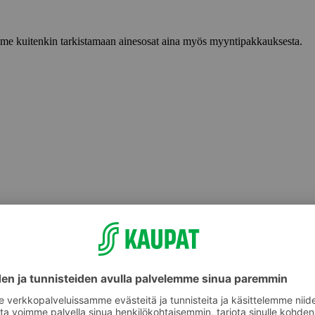
lemme kuitenkin tarkistamaan ainesosat aina myös myyntipakkauksesta.