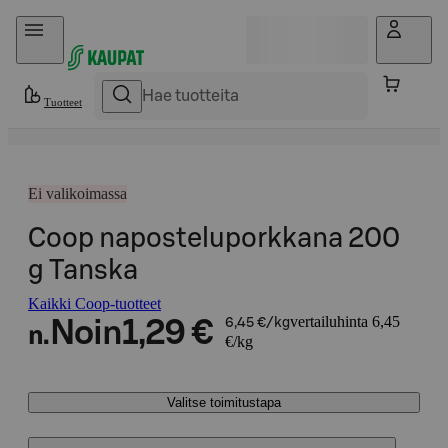
Hyppää sisältöön
Tuotteet
Ei valikoimassa
Coop naposteluporkkana 200
g Tanska
Kaikki Coop-tuotteet
vertailuhinta 6,45
Noin
1,29 €
6,45 €/kg
n.
€/kg
Valitse toimitustapa