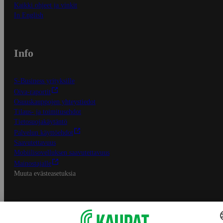
Kaikki ohjeet ja vinkit
In English
Info
S-Business yrityksille
Oiva-raportit
Osuuskauppojen yhteystiedot
Tilaus- ja toimitusehdot
Tietosuojakäytäntö
Palvelun käyttöehdot
Saavutettavuus
Mobiilisovelluksen saavutettavuus
Mainostajalle
Muuta evästeasetuksia
S-ryhmän palvelut