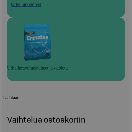
Urheiluravinteet
Urheiluravinnejauheet ja -tabletit
Ladataan...
Vaihtelua ostoskoriin