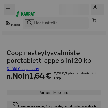
Hyppää sisältöön
Tuotteet
Coop nesteytysvalmiste
poretabletti appelsiini 20 kpl
Kaikki Coop-tuotteet
vertailuhinta 0,08
Noin
1,64 €
0,08 €/kpl
n.
€/kpl
Valitse toimitustapa
Lisää suosikkeihin, Coop nesteytysvalmiste poretabletti