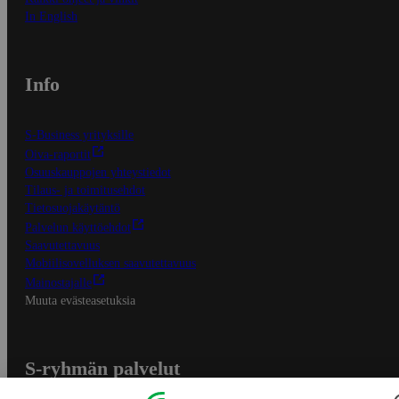
In English
Info
S-Business yrityksille
Oiva-raportit
Osuuskauppojen yhteystiedot
Tilaus- ja toimitusehdot
Tietosuojakäytäntö
Palvelun käyttöehdot
Saavutettavuus
Mobiilisovelluksen saavutettavuus
Mainostajalle
Muuta evästeasetuksia
S-ryhmän palvelut