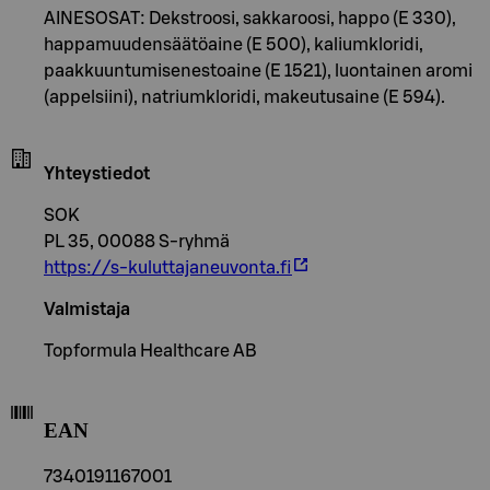
AINESOSAT: Dekstroosi, sakkaroosi, happo (E 330),
happamuudensäätöaine (E 500), kaliumkloridi,
paakkuuntumisenestoaine (E 1521), luontainen aromi
(appelsiini), natriumkloridi, makeutusaine (E 594).
Yhteystiedot
SOK
PL 35, 00088 S-ryhmä
https://s-kuluttajaneuvonta.fi
Valmistaja
Topformula Healthcare AB
EAN
7340191167001