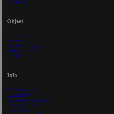
Asiakaspalvelu
Ohjeet
Ensitilaajan ohjeet
Näin maksat
Näin tilaat ja muokkaat
Kaikki ohjeet ja vinkit
In English
Info
S-Business yrityksille
Oiva-raportit
Osuuskauppojen yhteystiedot
Tilaus- ja toimitusehdot
Tietosuojakäytäntö