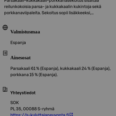
Parsakaali-kukkakaali-porkkanasekoitus sisältää
reilunkokoisia parsa- ja kukkakaalin kukintoja sekä
porkkanaviipaleita. Sekoitus sopii lisäkkeeksi,…
Valmistusmaa
Espanja
Ainesosat
Parsakaali 61 % (Espanja), kukkakaali 24 % (Espanja),
porkkana 15 % (Espanja).
Yhteystiedot
SOK
PL 35, 00088 S-ryhmä
https://s-kuluttajaneuvonta.fi