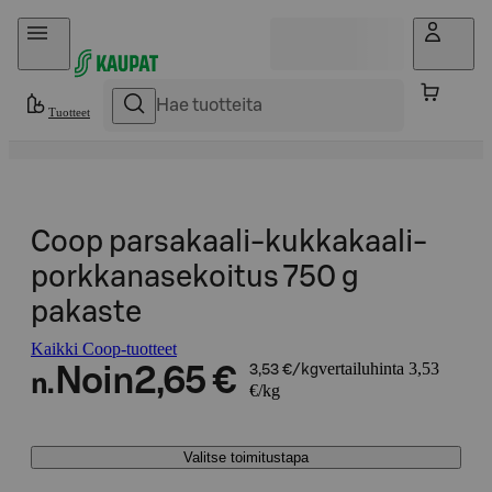
Hyppää sisältöön
Tuotteet
Coop parsakaali-kukkakaali-
porkkanasekoitus 750 g
pakaste
Kaikki Coop-tuotteet
vertailuhinta 3,53
Noin
2,65 €
3,53 €/kg
n.
€/kg
Valitse toimitustapa