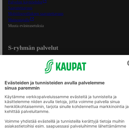
Palvelun käyttöehdot
Saavutettavuus
Mobiilisovelluksen saavutettavuus
Mainostajalle
Muuta evästeasetuksia
S-ryhmän palvelut
S-ryhmä
Asiakasomistajuus
Yhteishyvä Ruoka -sovellus
S-ostoslista -sovellus
Prisma.fi
Sokos.fi
S-Pankki
Yhteishyvä
Sokos Hotels
Raflaamo