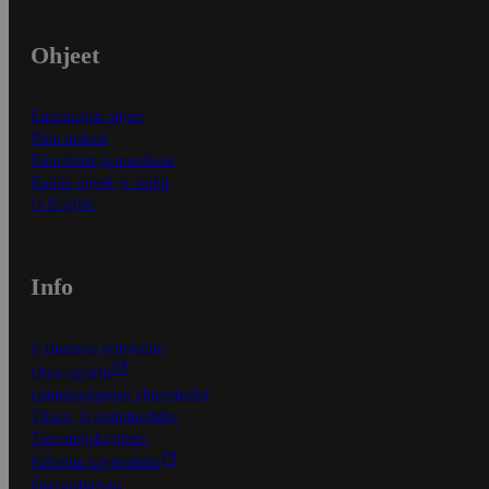
Ohjeet
Ensitilaajan ohjeet
Näin maksat
Näin tilaat ja muokkaat
Kaikki ohjeet ja vinkit
In English
Info
S-Business yrityksille
Oiva-raportit
Osuuskauppojen yhteystiedot
Tilaus- ja toimitusehdot
Tietosuojakäytäntö
Palvelun käyttöehdot
Saavutettavuus