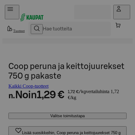
Hyppää sisältöön
Tuotteet
Coop peruna ja keittojuurekset
750 g pakaste
Kaikki Coop-tuotteet
vertailuhinta 1,72
Noin
1,29 €
1,72 €/kg
n.
€/kg
Valitse toimitustapa
Lisää suosikkeihin, Coop peruna ja keittojuurekset 750 g