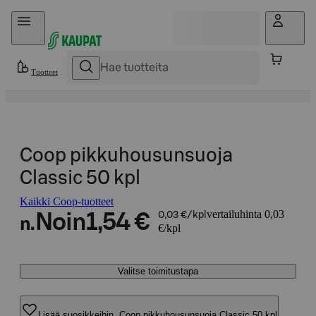
Hyppää sisältöön
Tuotteet
Coop pikkuhousunsuoja
Classic 50 kpl
Kaikki Coop-tuotteet
vertailuhinta 0,03
Noin
1,54 €
0,03 €/kpl
n.
€/kpl
Valitse toimitustapa
Lisää suosikkeihin, Coop pikkuhousunsuoja Classic 50 kpl