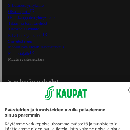
S-Business yrityksille
Oiva-raportit
Osuuskauppojen yhteystiedot
Tilaus- ja toimitusehdot
Tietosuojakäytäntö
Palvelun käyttöehdot
Saavutettavuus
Mobiilisovelluksen saavutettavuus
Mainostajalle
Muuta evästeasetuksia
S-ryhmän palvelut
S-ryhmä
Asiakasomistajuus
Yhteishyvä Ruoka -sovellus
S-ostoslista -sovellus
Prisma.fi