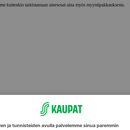
lemme kuitenkin tarkistamaan ainesosat aina myös myyntipakkauksesta.