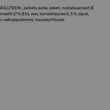
UTEENI , jodioitu suola, sokeri, nostatusaineet (E
ti 17 % (EU), vesi, tomaattipyree 3, 5 %, sipuli,
en valkosipuliaromi, mausteyrttiuute.