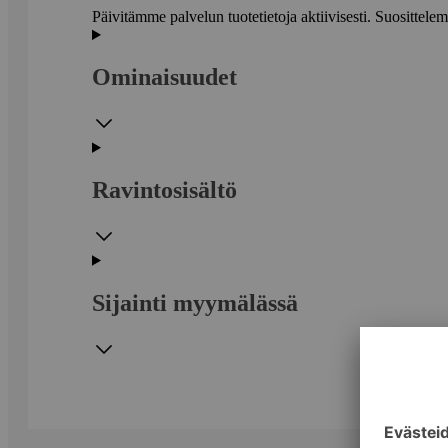
Päivitämme palvelun tuotetietoja aktiivisesti. Suositte
Ominaisuudet
Ravintosisältö
Sijainti myymälässä