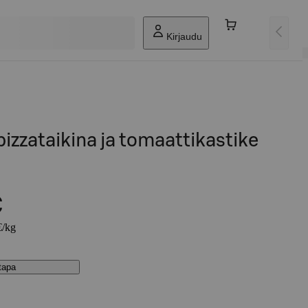
Kirjaudu
pizzataikina ja tomaattikastike
€
€/kg
stapa