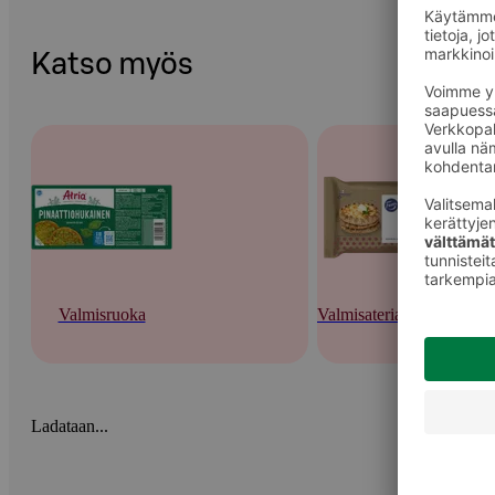
Katso myös
Valmisruoka
Valmisateriat ja -keitot
Ladataan...