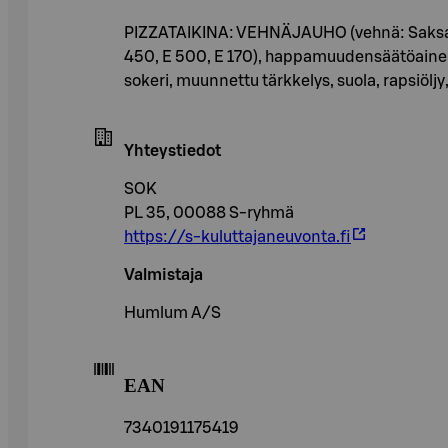
PIZZATAIKINA: VEHNÄJAUHO (vehnä: Saksa), 
450, E 500, E 170), happamuudensäätöaine (E
sokeri, muunnettu tärkkelys, suola, rapsiölj
Yhteystiedot
SOK
PL 35, 00088 S-ryhmä
https://s-kuluttajaneuvonta.fi
Valmistaja
Humlum A/S
EAN
7340191175419