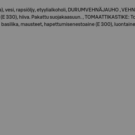
vesi, rapsiöljy, etyylialkoholi, DURUMVEHNÄJAUHO , VEHNÄGL
 330), hiiva. Pakattu suojakaasuun. , TOMAATTIKASTIKE: Tomaat
y, basilika, mausteet, hapettumisenestoaine (E 300), luontain