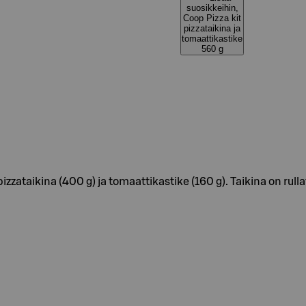
suosikkeihin,
Coop Pizza kit
pizzataikina ja
tomaattikastike
560 g
zataikina (400 g) ja tomaattikastike (160 g). Taikina on rullat