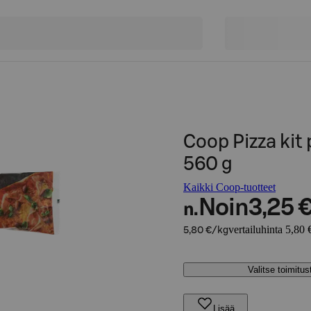
Coop Pizza kit 
560 g
Kaikki Coop-tuotteet
Noin
3,25 
n.
vertailuhinta 5,80 
5,80 €/kg
Valitse toimitu
Lisää