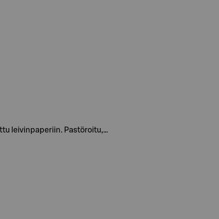
tu leivinpaperiin. Pastöroitu,…