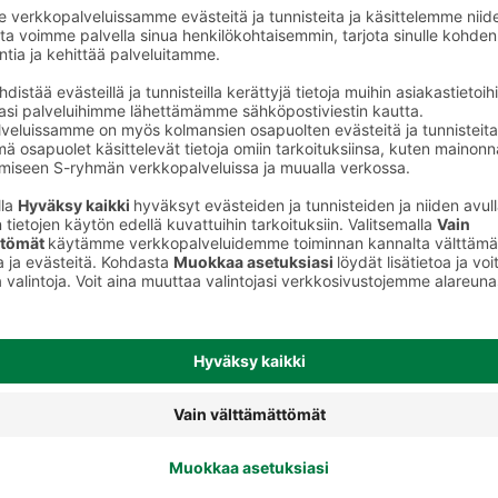
Muu valmisruoka