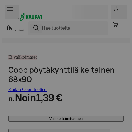
Hyppää sisältöön
Tuotteet
Ei valikoimassa
Coop pöytäkynttilä keltainen
68x90
Kaikki Coop-tuotteet
Noin
1,39 €
n.
Valitse toimitustapa