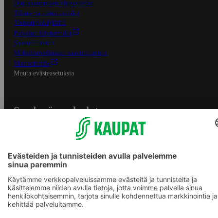
Osuuskauppojen yhteystiedot
Tilaus- ja toimitusehdot
Tietosuojakäytäntö
Palvelun käyttöehdot
Saavutettavuus
Mobiilisovelluksen saavutettavuus
Mainostajalle
Muuta evästeasetuksia
S-ryhmän palvelut
S-ryhmä
Asiakasomistajuus
Yhteishyvä Ruoka -sovellus
S-ostoslista -sovellus
Prisma.fi
Sokos.fi
S-Pankki
Yhteishyvä