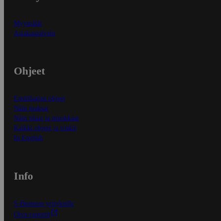
Myymälät
Asiakaspalvelu
Ohjeet
Ensitilaajan ohjeet
Näin maksat
Näin tilaat ja muokkaat
Kaikki ohjeet ja vinkit
In English
Info
S-Business yrityksille
Oiva-raportit