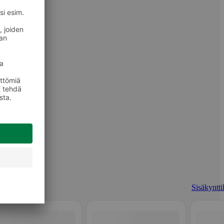
Sisäkyntti