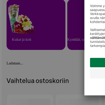
Kukat ja koti
Kynttilät, ulkotulet ja hu
Ladataan...
Vaihtelua ostoskoriin
Ohita listaus