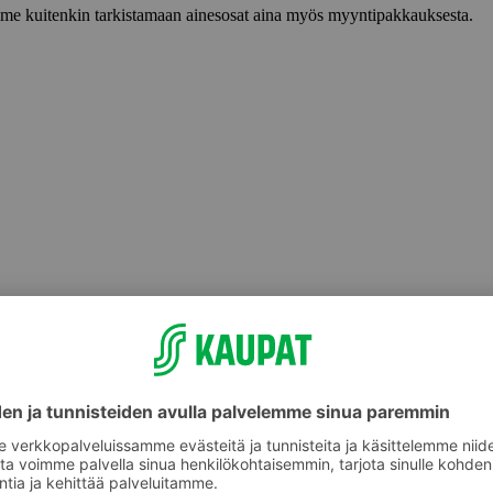
lemme kuitenkin tarkistamaan ainesosat aina myös myyntipakkauksesta.