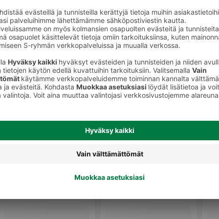
onetuoksut
Sisäkynttilät