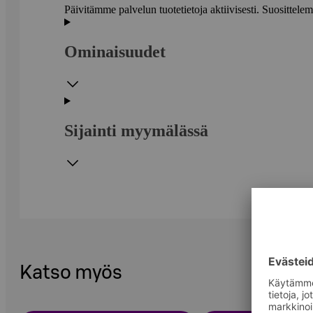
Päivitämme palvelun tuotetietoja aktiivisesti. Suositte
Ominaisuudet
Sijainti myymälässä
Katso myös