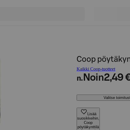
Coop pöytäkyn
Kaikki Coop-tuotteet
Noin
2,49 
n.
Valitse toimitu
Lisää
suosikkeihin,
Coop
pöytäkynttilä