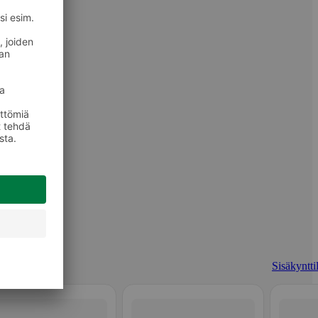
Sisäkyntti