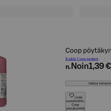
Coop pöytäkyn
Kaikki Coop-tuotteet
Noin
1,39 €
n.
Valitse toimitu
Lisää
suosikkeihin,
Coop
pöytäkynttilä