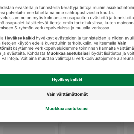
onetuoksut
Sisäkynttilät