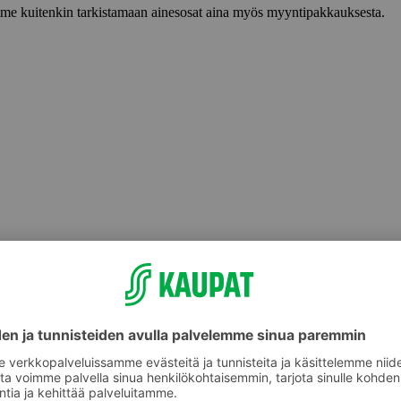
lemme kuitenkin tarkistamaan ainesosat aina myös myyntipakkauksesta.