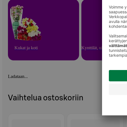
Kukat ja koti
Kynttilät, ulkotulet ja hu
Ladataan...
Vaihtelua ostoskoriin
Ohita listaus