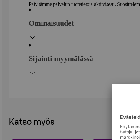
Päivitämme palvelun tuotetietoja aktiivisesti. Suositte
Ominaisuudet
Sijainti myymälässä
Katso myös