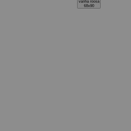
vanha roosa
68x90