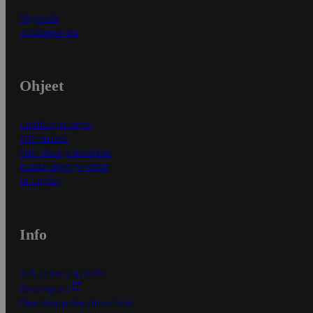
Myymälät
Asiakaspalvelu
Ohjeet
Ensitilaajan ohjeet
Näin maksat
Näin tilaat ja muokkaat
Kaikki ohjeet ja vinkit
In English
Info
S-Business yrityksille
Oiva-raportit
Osuuskauppojen yhteystiedot