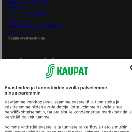
Tilaus- ja toimitusehdot
Tietosuojakäytäntö
Palvelun käyttöehdot
Saavutettavuus
Mobiilisovelluksen saavutettavuus
Mainostajalle
Muuta evästeasetuksia
S-ryhmän palvelut
S-ryhmä
Asiakasomistajuus
Yhteishyvä Ruoka -sovellus
S-ostoslista -sovellus
Prisma.fi
Sokos.fi
S-Pankki
Yhteishyvä
Sokos Hotels