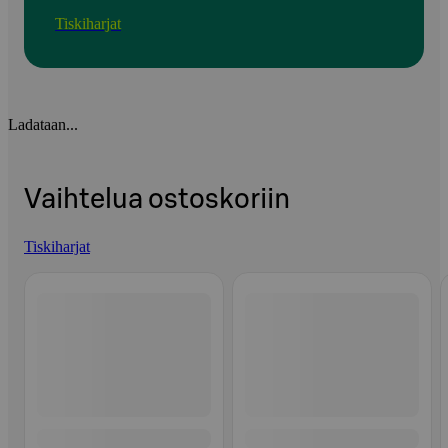
Tiskiharjat
Ladataan...
Vaihtelua ostoskoriin
Tiskiharjat
Ohita listaus