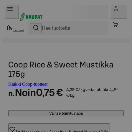
Hyppää sisältöön
Tuotteet
Coop Rice & Sweet Mustikka
175g
Kaikki Coop-tuotteet
vertailuhinta 4,29
Noin
0,75 €
4,29 €/kg
n.
€/kg
Valitse toimitustapa
Lisää suosikkeihin, Coop Rice & Sweet Mustikka 175g