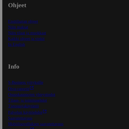
Ohjeet
Ensitilaajan ohjeet
Näin maksat
Näin tilaat ja muokkaat
Kaikki ohjeet ja vinkit
In English
Info
S-Business yrityksille
Oiva-raportit
Osuuskauppojen yhteystiedot
Tilaus- ja toimitusehdot
Tietosuojakäytäntö
Palvelun käyttöehdot
Saavutettavuus
Mobiilisovelluksen saavutettavuus