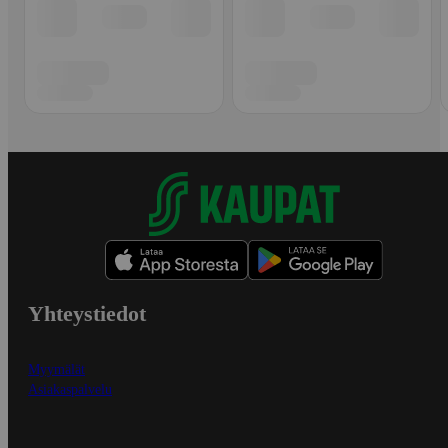
Yhteystiedot
Myymälät
Asiakaspalvelu