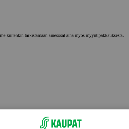
lemme kuitenkin tarkistamaan ainesosat aina myös myyntipakkauksesta.