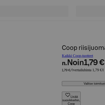
Coop riisijuoma
Kaikki Coop-tuotteet
Noin
1,79 €
n.
vertailuhinta 1,79 €/l
1,79 €/l
Valitse toimitu
Lisää
suosikkeihin,
Coop