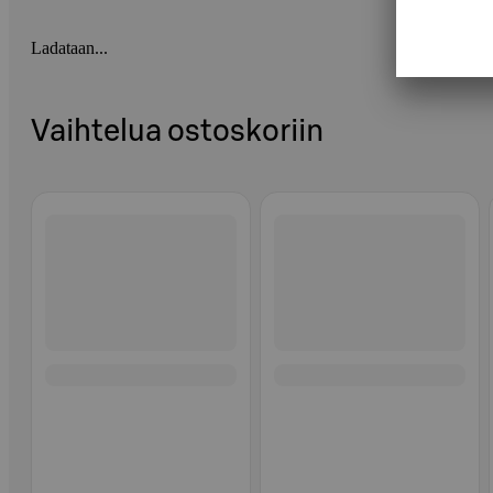
Ladataan...
Vaihtelua ostoskoriin
Ohita listaus