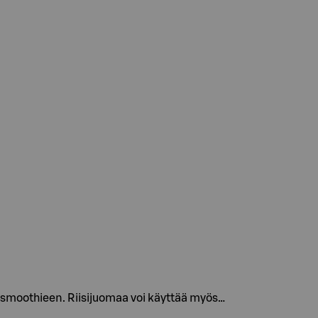
i smoothieen. Riisijuomaa voi käyttää myös…