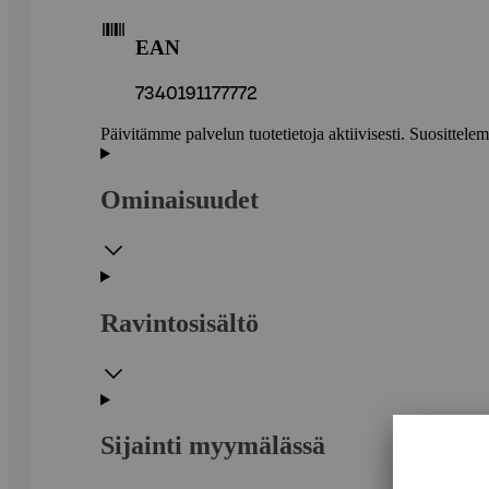
EAN
7340191177772
Päivitämme palvelun tuotetietoja aktiivisesti. Suositte
Ominaisuudet
Ravintosisältö
Sijainti myymälässä