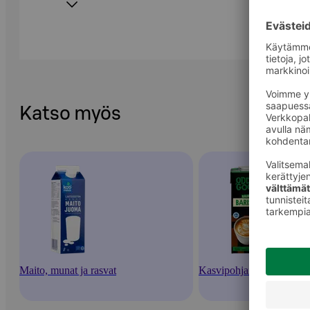
Katso myös
Maito, munat ja rasvat
Kasvipohjaiset juomat