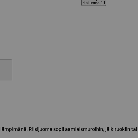
riisijuoma 1 l
 lämpimänä. Riisijuoma sopii aamiaismuroihin, jälkiruokiin ta