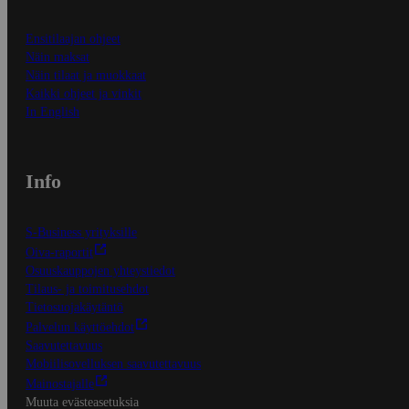
Ensitilaajan ohjeet
Näin maksat
Näin tilaat ja muokkaat
Kaikki ohjeet ja vinkit
In English
Info
S-Business yrityksille
Oiva-raportit
Osuuskauppojen yhteystiedot
Tilaus- ja toimitusehdot
Tietosuojakäytäntö
Palvelun käyttöehdot
Saavutettavuus
Mobiilisovelluksen saavutettavuus
Mainostajalle
Muuta evästeasetuksia