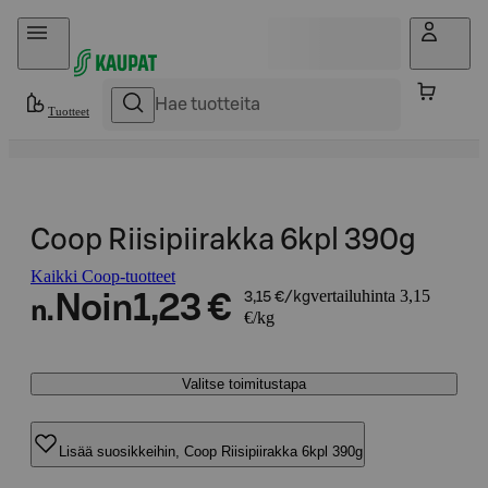
Hyppää sisältöön
Tuotteet
Coop Riisipiirakka 6kpl 390g
Kaikki Coop-tuotteet
vertailuhinta 3,15
Noin
1,23 €
3,15 €/kg
n.
€/kg
Valitse toimitustapa
Lisää suosikkeihin, Coop Riisipiirakka 6kpl 390g