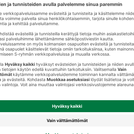
iruoka
Muut välipalat ja jälkiruoat