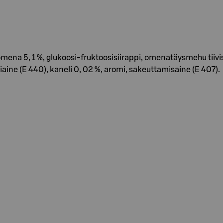
, omena 5, 1 %, glukoosi-fruktoosisiirappi, omenatäysmehu tiiv
tiaine (E 440), kaneli 0, 02 %, aromi, sakeuttamisaine (E 407).