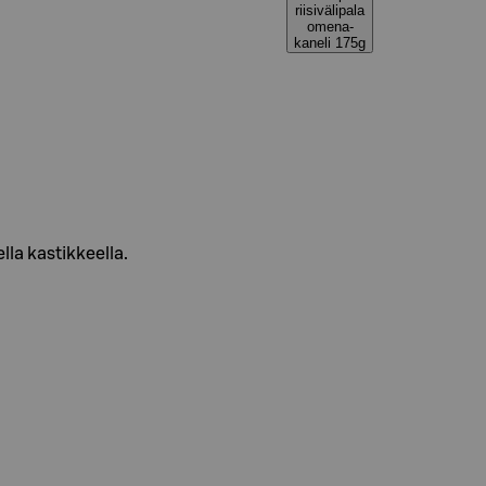
riisivälipala
omena-
kaneli 175g
la kastikkeella.