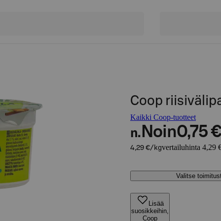
Coop riisiväli
Kaikki Coop-tuotteet
Noin
0,75 
n.
vertailuhinta 4,29 
4,29 €/kg
Valitse toimitu
Lisää
suosikkeihin,
Coop