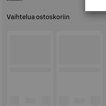
Vaihtelua ostoskoriin
Ohita listaus