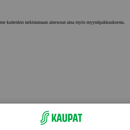
lemme kuitenkin tarkistamaan ainesosat aina myös myyntipakkauksesta.