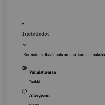
Tuotetiedot
Kermainen riisivälipala omena-kanelin makuisel
Valmistusmaa
Tšekki
Allergeenit