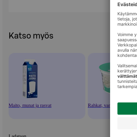
Katso myös
Maito, munat ja rasvat
Rahkat, vanukkaat ja jälk
Ladataan...