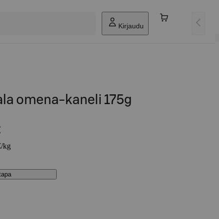
Kirjaudu
pala omena-kaneli 175g
€
€/kg
stapa