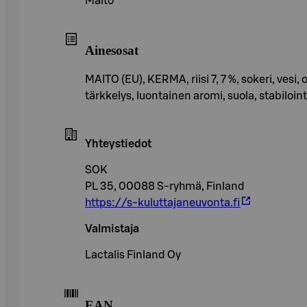
Maito
Ainesosat
MAITO (EU), KERMA, riisi 7, 7 %, sokeri, vesi
tärkkelys, luontainen aromi, suola, stabiloin
Yhteystiedot
SOK
PL 35, 00088 S-ryhmä, Finland
https://s-kuluttajaneuvonta.fi
Valmistaja
Lactalis Finland Oy
EAN