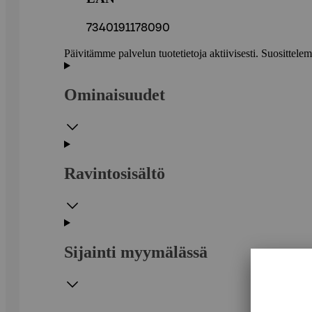
7340191178090
Päivitämme palvelun tuotetietoja aktiivisesti. Suositte
Ominaisuudet
Ravintosisältö
Sijainti myymälässä