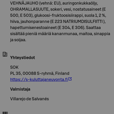
VEHNÄJAUHO (vehnä: EU), auringonkukkaöljy,
OHRAMALLASUUTE, sokeri, vesi, nostatusaineet (E
500, E 503), glukoosi-fruktoosisiirappi, suola 1, 2 %,
hiiva, jauhonparanne (E 223 NATRIUMDISULFIITTI ),
hapettumisenestoaineet (E 304, E 306). Saattaa
sisältää pieniä määriä kananmunaa, maitoa, sinappia
ja soijaa.
Yhteystiedot
SOK
PL 35, 00088 S-ryhmä, Finland
https://s-kuluttajaneuvonta.fi
Valmistaja
Villarejo de Salvanés