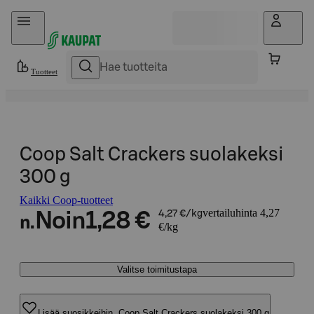
Hyppää sisältöön
Tuotteet
Coop Salt Crackers suolakeksi
300 g
Kaikki Coop-tuotteet
vertailuhinta 4,27
Noin
1,28 €
4,27 €/kg
n.
€/kg
Valitse toimitustapa
Lisää suosikkeihin, Coop Salt Crackers suolakeksi 300 g