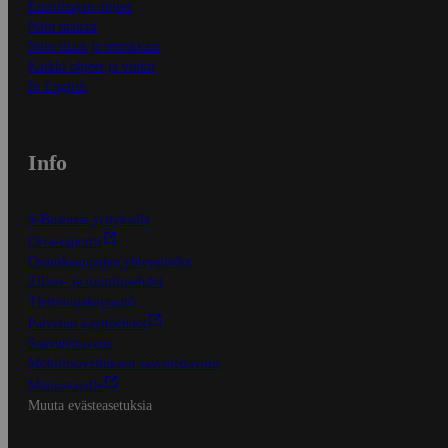
Ensitilaajan ohjeet
Näin maksat
Näin tilaat ja muokkaat
Kaikki ohjeet ja vinkit
In English
Info
S-Business yrityksille
Oiva-raportit
Osuuskauppojen yhteystiedot
Tilaus- ja toimitusehdot
Tietosuojakäytäntö
Palvelun käyttöehdot
Saavutettavuus
Mobiilisovelluksen saavutettavuus
Mainostajalle
Muuta evästeasetuksia