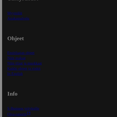
Myymälät
Asiakaspalvelu
Ohjeet
Ensitilaajan ohjeet
Näin maksat
Näin tilaat ja muokkaat
Kaikki ohjeet ja vinkit
In English
Info
S-Business yrityksille
Oiva-raportit