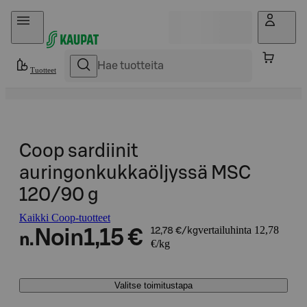
Hyppää sisältöön
Tuotteet
Coop sardiinit
auringonkukkaöljyssä MSC
120/90 g
Kaikki Coop-tuotteet
vertailuhinta 12,78
Noin
1,15 €
12,78 €/kg
n.
€/kg
Valitse toimitustapa