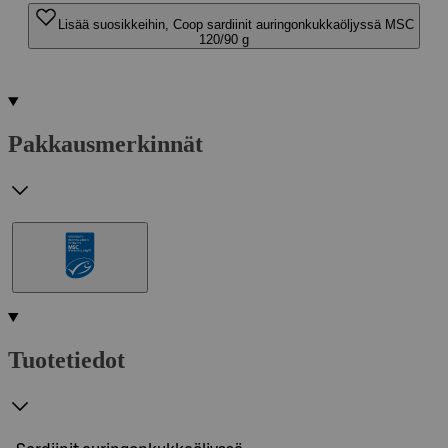
Lisää suosikkeihin, Coop sardiinit auringonkukkaöljyssä MSC
120/90 g
Pakkausmerkinnät
Tuotetiedot