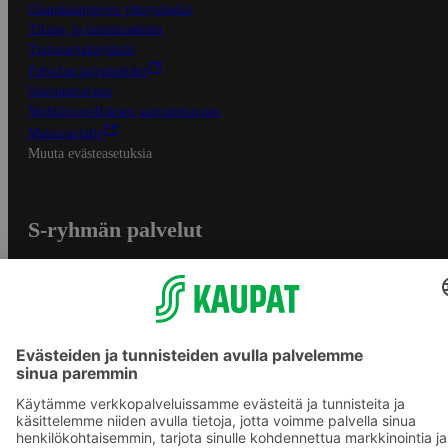
Osuuskauppojen yhteystiedot
Tilaus- ja toimitusehdot
Tietosuojakäytäntö
Palvelun käyttöehdot
Saavutettavuus
Mobiilisovelluksen saavutettavuus
Mainostajalle
Muuta evästeasetuksia
S-ryhmän palvelut
S-ryhmä
Asiakasomistajuus
Yhteishyvä Ruoka -sovellus
S-ostoslista -sovellus
Prisma.fi
Sokos.fi
S-Pankki
Yhteishyvä