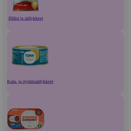
Hillot ja säilykkeet
Kala- ja äyriäissäilykkeet