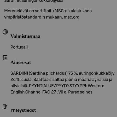
Sardiinit auringonkukkaöljyssä.
Merenelävät on sertifioitu MSC:n kalastuksen
ympäristöstandardin mukaan. msc.org
Valmistusmaa
Portugali
Ainesosat
SARDIINI (Sardina pilchardus) 75 %, auringonkukkaöljy
24 %, suola. Saattaa sisältää pieniä määriä äyriäisiä ja
nilviäisiä. PYYNTIALUE/PYYDYSTYYPPI: Western
English Channel FAO 27 , VII e. Purse seines.
Yhteystiedot