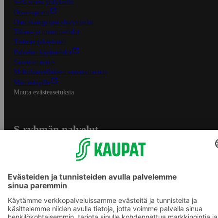
S-Business yrityksille
Oiva-raportit
Osuuskauppojen yhteystiedot
Tilaus- ja toimitusehdot
Tietosuojakäytäntö
Palvelun käyttöehdot
Saavutettavuus
Mobiilisovelluksen saavutettavuus
Mainostajalle
Muuta evästeasetuksia
S-ryhmän palvelut
S-ryhmä
Asiakasomistajuus
Yhteishyvä Ruoka -sovellus
S-ostoslista -sovellus
Prisma.fi
Sokos.fi