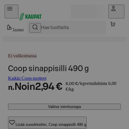
Hyppää sisältöön
Tuotteet
Ei valikoimassa
Coop sinappisilli 490 g
Kaikki Coop-tuotteet
vertailuhinta 6,00
Noin
2,94 €
6,00 €/kg
n.
€/kg
Valitse toimitustapa
Lisää suosikkeihin, Coop sinappisilli 490 g