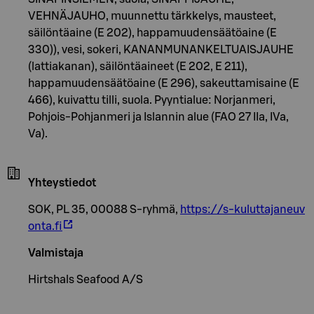
VEHNÄJAUHO, muunnettu tärkkelys, mausteet,
säilöntäaine (E 202), happamuudensäätöaine (E
330)), vesi, sokeri, KANANMUNANKELTUAISJAUHE
(lattiakanan), säilöntäaineet (E 202, E 211),
happamuudensäätöaine (E 296), sakeuttamisaine (E
466), kuivattu tilli, suola. Pyyntialue: Norjanmeri,
Pohjois-Pohjanmeri ja Islannin alue (FAO 27 IIa, IVa,
Va).
Yhteystiedot
SOK, PL 35, 00088 S-ryhmä,
https://s-kuluttajaneuv
onta.fi
Valmistaja
Hirtshals Seafood A/S