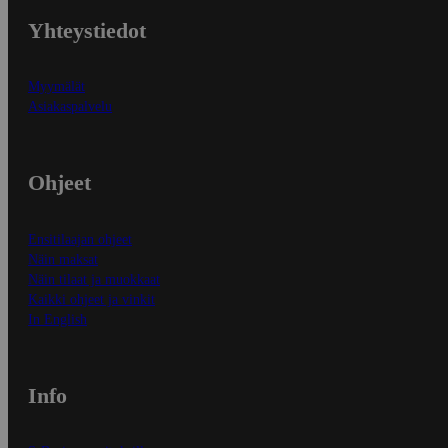
Yhteystiedot
Myymälät
Asiakaspalvelu
Ohjeet
Ensitilaajan ohjeet
Näin maksat
Näin tilaat ja muokkaat
Kaikki ohjeet ja vinkit
In English
Info