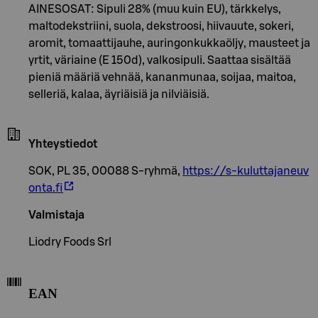
AINESOSAT: Sipuli 28% (muu kuin EU), tärkkelys,
maltodekstriini, suola, dekstroosi, hiivauute, sokeri,
aromit, tomaattijauhe, auringonkukkaöljy, mausteet ja
yrtit, väriaine (E 150d), valkosipuli. Saattaa sisältää
pieniä määriä vehnää, kananmunaa, soijaa, maitoa,
selleriä, kalaa, äyriäisiä ja nilviäisiä.
Yhteystiedot
SOK, PL 35, 00088 S-ryhmä,
https://s-kuluttajaneuv
onta.fi
Valmistaja
Liodry Foods Srl
EAN