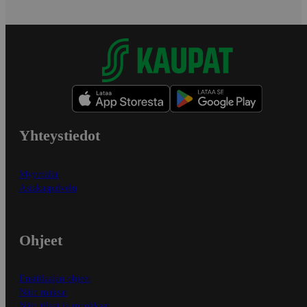
Yhteystiedot
Myymälät
Asiakaspalvelu
Ohjeet
Ensitilaajan ohjeet
Näin maksat
Näin tilaat ja muokkaat