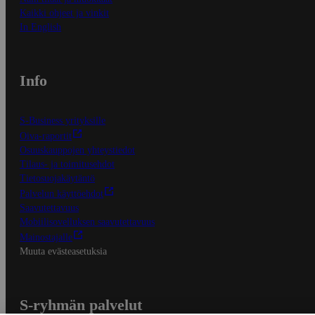
Kaikki ohjeet ja vinkit
In English
Info
S-Business yrityksille
Oiva-raportit
Osuuskauppojen yhteystiedot
Tilaus- ja toimitusehdot
Tietosuojakäytäntö
Palvelun käyttöehdot
Saavutettavuus
Mobiilisovelluksen saavutettavuus
Mainostajalle
Muuta evästeasetuksia
S-ryhmän palvelut