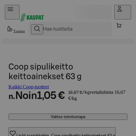
Hyppää sisältöön
Tuotteet
Coop sipulikeitto
keittoainekset 63 g
Kaikki Coop-tuotteet
vertailuhinta 16,67
Noin
1,05 €
16,67 €/kg
n.
€/kg
Valitse toimitustapa
Lisää suosikkeihin, Coop sipulikeitto keittoainekset 63 g