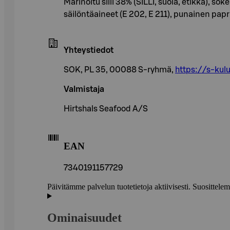
Marinoitu silli 38% (SILLI, suola, etikka), s
säilöntäaineet (E 202, E 211), punainen papri
Yhteystiedot
SOK, PL 35, 00088 S-ryhmä,
https://s-kulu
Valmistaja
Hirtshals Seafood A/S
EAN
7340191157729
Päivitämme palvelun tuotetietoja aktiivisesti. Suositte
Ominaisuudet