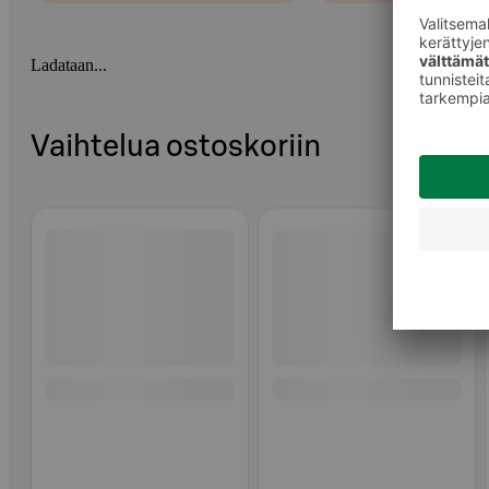
Ladataan...
Vaihtelua ostoskoriin
Ohita listaus