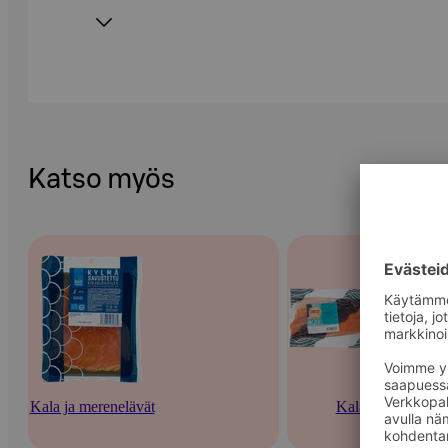
Katso myös
Kala ja merenelävät
Kala