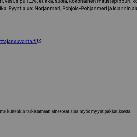
okeri, vesi, sipuli 11%, etikka, suola, kokonainen maustepippu
ka. Pyyntialue: Norjanmeri, Pohjois-Pohjanmeri ja Islannin alue
ttajaneuvonta.fi
lemme kuitenkin tarkistamaan ainesosat aina myös myyntipakkauksesta.