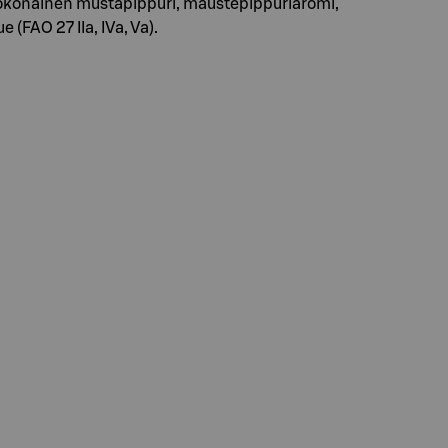
ri, kokonainen mustapippuri, maustepippuriaromi,
 (FAO 27 IIa, IVa, Va).