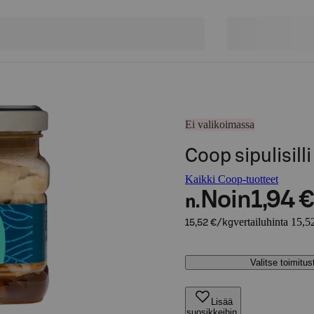
Ei valikoimassa
Coop sipulisill
Kaikki Coop-tuotteet
Noin
1,94 €
n.
vertailuhinta 15,5
15,52 €/kg
Valitse toimitu
Lisää
suosikkeihin,