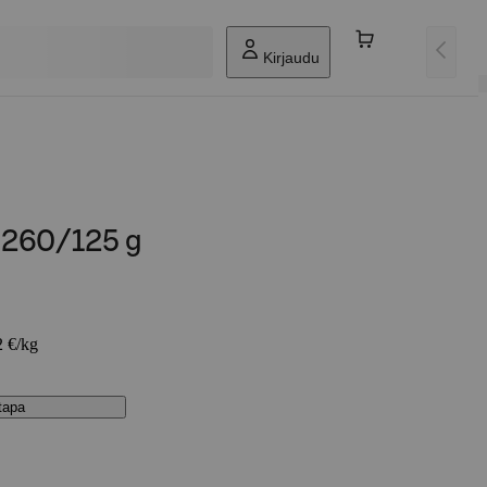
Kirjaudu
i 260/125 g
2 €/kg
stapa