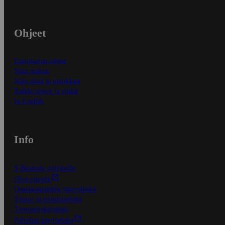
Ohjeet
Ensitilaajan ohjeet
Näin maksat
Näin tilaat ja muokkaat
Kaikki ohjeet ja vinkit
In English
Info
S-Business yrityksille
Oiva-raportit
Osuuskauppojen yhteystiedot
Tilaus- ja toimitusehdot
Tietosuojakäytäntö
Palvelun käyttöehdot