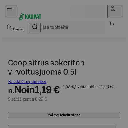
Hyppää sisältöön
Tuotteet
Coop sitrus sokeriton
virvoitusjuoma 0,5l
Kaikki Coop-tuotteet
vertailuhinta 1,98 €/l
Noin
1,19 €
1,98 €/l
n.
Sisältää pantin 0,20 €
Valitse toimitustapa