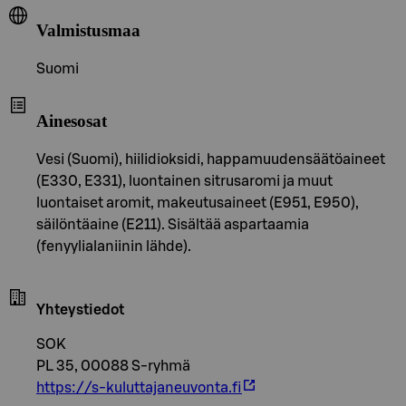
Valmistusmaa
Suomi
Ainesosat
Vesi (Suomi), hiilidioksidi, happamuudensäätöaineet
(E330, E331), luontainen sitrusaromi ja muut
luontaiset aromit, makeutusaineet (E951, E950),
säilöntäaine (E211). Sisältää aspartaamia
(fenyylialaniinin lähde).
Yhteystiedot
SOK
PL 35, 00088 S-ryhmä
https://s-kuluttajaneuvonta.fi