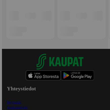
Yhteystiedot
Myymälät
Asiakaspalvelu