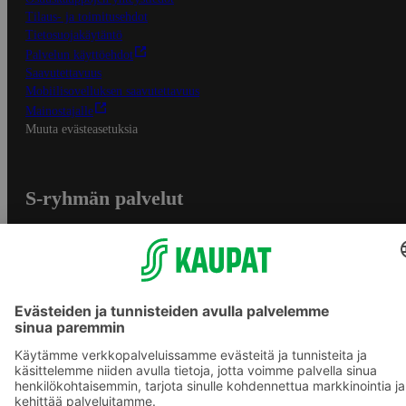
Tilaus- ja toimitusehdot
Tietosuojakäytäntö
Palvelun käyttöehdot
Saavutettavuus
Mobiilisovelluksen saavutettavuus
Mainostajalle
Muuta evästeasetuksia
S-ryhmän palvelut
S-ryhmä
Asiakasomistajuus
Yhteishyvä Ruoka -sovellus
S-ostoslista -sovellus
Prisma.fi
Sokos.fi
S-Pankki
Yhteishyvä