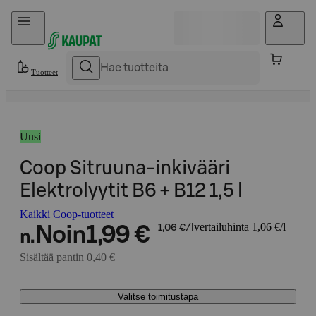
Hyppää sisältöön
Tuotteet
Uusi
Coop Sitruuna-inkivääri
Elektrolyytit B6 + B12 1,5 l
Kaikki Coop-tuotteet
vertailuhinta 1,06 €/l
Noin
1,99 €
1,06 €/l
n.
Sisältää pantin 0,40 €
Valitse toimitustapa