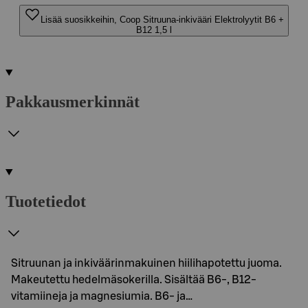
Lisää suosikkeihin, Coop Sitruuna-inkivääri Elektrolyytit B6 +
B12 1,5 l
Pakkausmerkinnät
Tuotetiedot
Sitruunan ja inkiväärinmakuinen hiilihapotettu juoma.
Makeutettu hedelmäsokerilla. Sisältää B6-, B12-
vitamiineja ja magnesiumia. B6- ja…