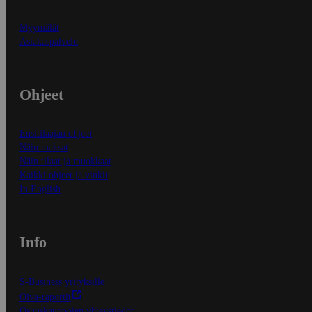
Myymälät
Asiakaspalvelu
Ohjeet
Ensitilaajan ohjeet
Näin maksat
Näin tilaat ja muokkaat
Kaikki ohjeet ja vinkit
In English
Info
S-Business yrityksille
Oiva-raportit
Osuuskauppojen yhteystiedot